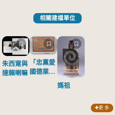
相關建檔單位
「忠黨愛
朱西甯與
國德業並
達賴喇嘛
壽」匾額
媽祖
更 多