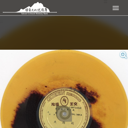
:::
跳到主要內容區塊
展開選單
:::