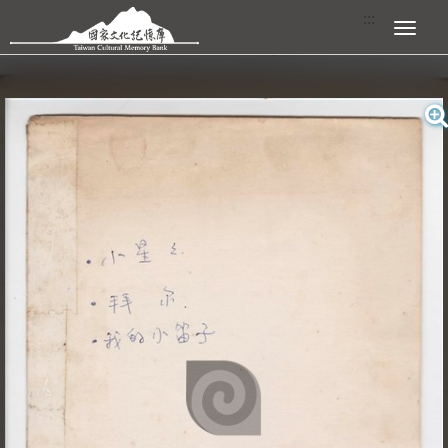
跳到主要內容區塊
:::
展開選單
:::