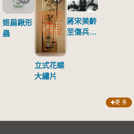
蔣宋美齡
姬扁鍬形
至傷兵醫
蟲
院探視受
傷日本戰
俘照片
立式花蝶
大繡片
更 多
:::