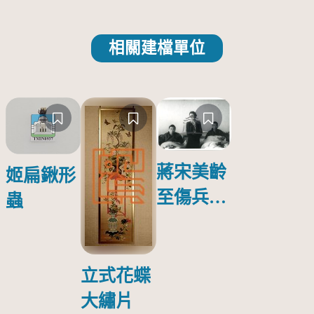
相關建檔單位
蔣宋美齡
姬扁鍬形
至傷兵醫
蟲
院探視受
傷日本戰
俘照片
立式花蝶
大繡片