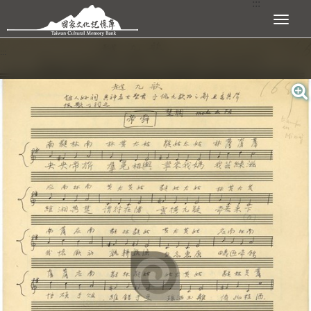
:::
跳到主要內容區塊
展開選單
:::