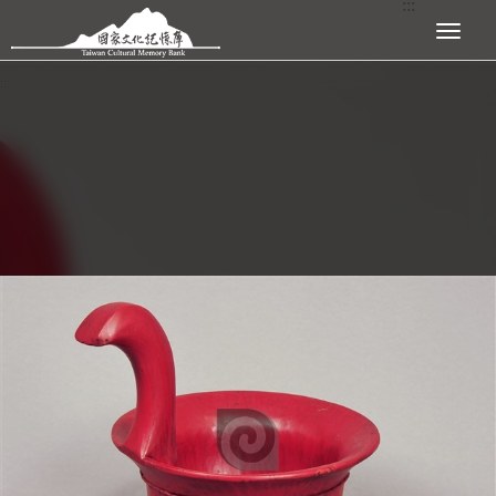
:::
跳到主要內容區塊
展開選單
:::