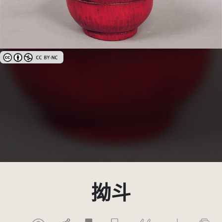
創用CC姓名標示-非商業性 3.0 台灣及其後版本(CC BY-NC 3.0 TW +)
拗斗