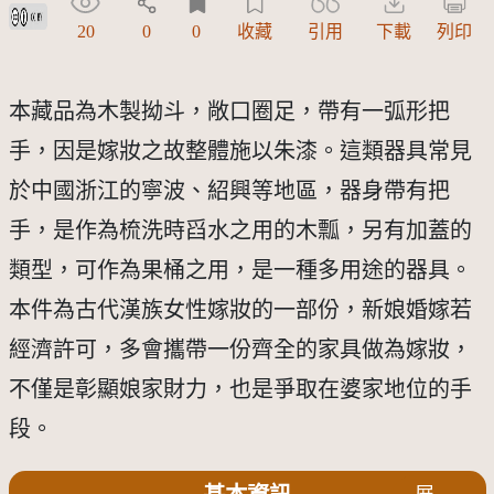
創用CC姓名標示 3.0 台灣及其後版本(CC BY 3.0 TW +)
20
0
0
收藏
引用
下載
列印
本藏品為木製拗斗，敞口圈足，帶有一弧形把
手，因是嫁妝之故整體施以朱漆。這類器具常見
於中國浙江的寧波、紹興等地區，器身帶有把
手，是作為梳洗時舀水之用的木瓢，另有加蓋的
類型，可作為果桶之用，是一種多用途的器具。
本件為古代漢族女性嫁妝的一部份，新娘婚嫁若
經濟許可，多會攜帶一份齊全的家具做為嫁妝，
不僅是彰顯娘家財力，也是爭取在婆家地位的手
段。