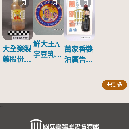
鮮大王A
大全榮製
萬家香醬
字豆乳罐
藥股份有
油廣告塑
頭圓形標
限公司出
膠牌
籤紙原稿
品索比林
更 多
錠
:::