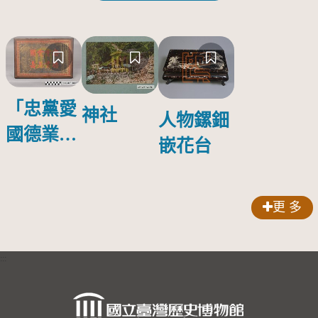
「忠黨愛
神社
人物鏍鈿
國德業並
嵌花台
壽」匾額
更 多
:::