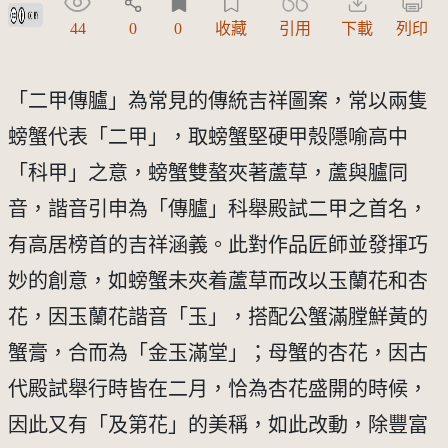
創用CC姓名標示 3.0 台灣及其後版本(CC BY 3.0 TW +)
44
0
0
收藏
引用
下載
列印
「二甲傳臚」為常見的傳統吉祥圖案，常以兩隻
螃蟹代表「二甲」，取螃蟹堅硬甲殼隱喻高中
「科甲」之意，螃蟹雙螯夾著蘆草，蘆與臚同
音，諧音引申為「傳臚」科舉殿試二甲之首名，
有高居榜首的吉祥涵義。此對作品匠師並發揮巧
妙的創意，如螃蟹未夾着蘆草而改以玉蘭花和杏
花，因玉蘭花諧音「玉」，搭配公蟹滿膛鮮黃的
蟹膏，合而為「金玉滿堂」；母蟹的杏花，因古
代殿試舉行時皆在二月，恰為杏花盛開的時候，
因此又有「及第花」的美稱，如此改動，除豐富