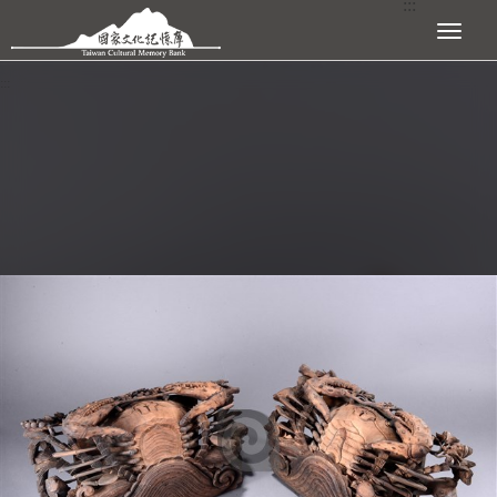
:::
跳到主要內容區塊
展開選單
:::