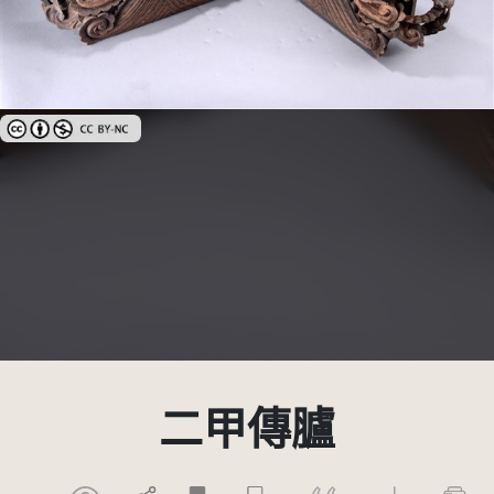
創用CC姓名標示-非商業性 3.0 台灣及其後版本(CC BY-NC 3.0 TW +)
二甲傳臚