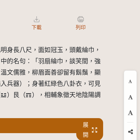
下載
列印
孔明身長八尺，面如冠玉，頭戴綸巾，
》中的名句：「羽扇綸巾，談笑間，強
，溫文儒雅，柳眉面善卻留有鬍鬚，顯
插入兵器）；身著紅綠色八卦衣，可見
縮
（☳）艮（☶），相輔象徵天地陰陽調
預
放
展
開
分