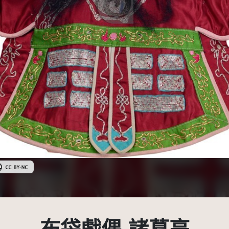
創用CC姓名標示-非商業性 3.0 台灣及其後版本(CC BY-NC 3.0 TW +)