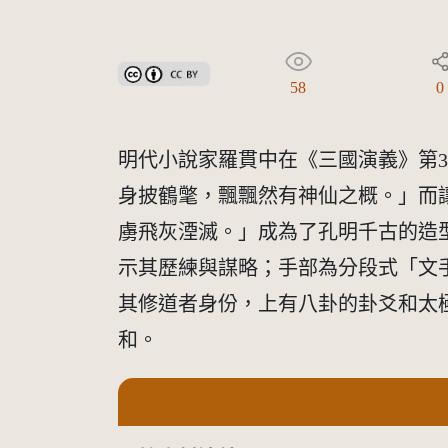
創用CC姓名標示 3.0 台灣及其後版本(CC BY 3.0 TW +
58
0
明代小說家羅貫中在《三國演義》第
身披鶴氅，飄飄然有神仙之概。」而
虜飛灰湮滅。」成為了孔明千古的造
示其歷練與謀略；手部為分段式「文
其修道者身份，上有八卦的卦爻和太
和。