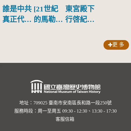
誰是中共
[21世紀
東宮殿下
真正代言
的馬勒、
行啓紀念
人？
歌劇人
物銀蓋碗
聲-對世
更 多
界與生命
的依戀—
:::
卡穆的馬
勒大地之
歌]【對
世界與生
地址：709025 臺南市安南區長和路一段250號
服務時段：周一至周五 09:30 - 12:30、13:30 - 17:30
命的依戀
客服信箱
─卡穆的