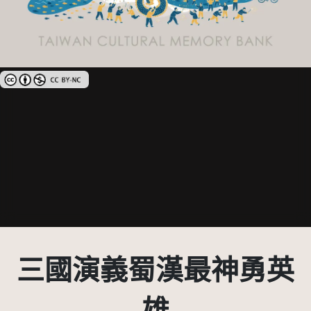
創用CC姓名標示-非商業性 3.0 台灣及其後版本(CC BY-NC 3.0 TW +)
三國演義蜀漢最神勇英
雄