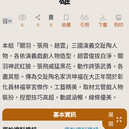
創用CC姓名標示 3.0 台灣及其後版本(CC BY 3.0 TW +)
6
0
0
收藏
引用
下載
列印
本組「關羽、張飛、趙雲」三國演義交趾陶人
物，各依演義戲劇人物造型，趙雲俊拔白淨、關
羽神武紅臉、張飛威猛黑花，動作誇張武勇，各
盡其態。傳為交趾陶名家洪坤福在大正年間於彰
化員林福寧宮傑作。工藝精美，取材北管戲人物
裝扮，揑塑技巧高超，動感涵暢，線條優美。
基本資訊
展
開