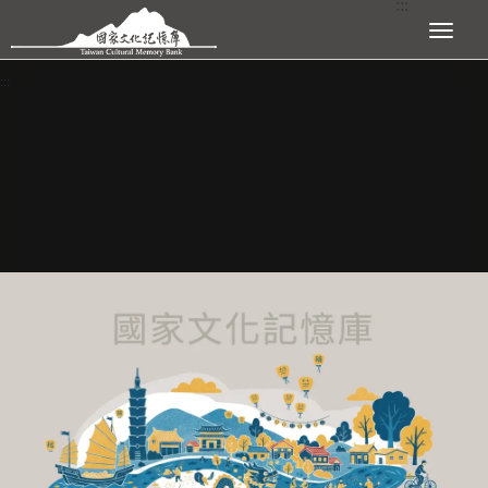
:::
跳到主要內容區塊
展開選單
:::