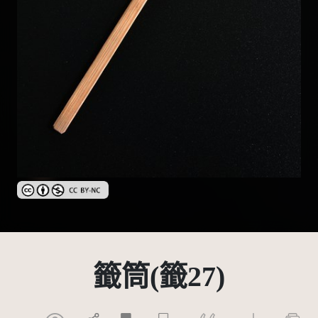
創用CC姓名標示-非商業性 3.0 台灣及其後版本(CC BY-NC 3.0 TW +
籤筒(籤27)