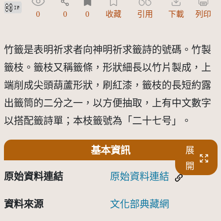
創用CC姓名標示 3.0 台灣及其後版本(CC BY 3.0 TW +)
0
0
0
收藏
引用
下載
列印
竹籤是表明祈求者向神明祈求籤詩的號碼。竹製
籤枝。籤枝又稱籤條，形狀細長以竹片製成，上
端削成尖頭葫蘆形狀，刷紅漆，籤枝的長短約露
出籤筒的二分之一，以方便抽取，上有中文數字
以搭配籤詩單；本枝籤號為「二十七号」。
基本資訊
展
開
原始資料連結
原始資料連結
資料來源
文化部典藏網