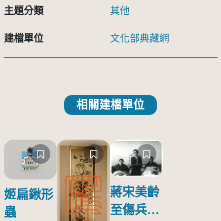
主題分類
其他
建檔單位
文化部典藏網
相關建檔單位
蔣宋美齡
姬扁鍬形
至傷兵醫
蟲