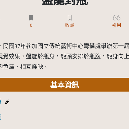
盤龍對瓶
)
0
收藏
引用
，民國87年參加國立傳統藝術中心籌備處舉辦第一
視覺效果，盤旋於瓶身，龍頭安排於瓶腹，龍身向
的色澤，相互輝映。
基本資訊
結
網