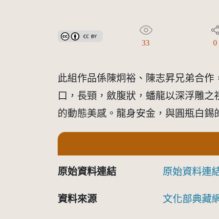
創用CC姓名標示 3.0 台灣及其後版本(CC BY 3.0 TW +
33
0
此組作品係陳炯裕、陳志昇兄弟合作
口，長頸，斂腹狀，蟠龍以深浮雕之
的動態美感。龍身安金，與圓瓶白錫
原始資料連結
原始資料連
資料來源
文化部典藏