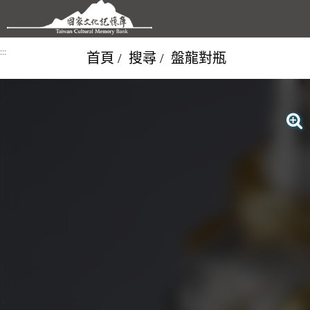
跳到主要內容區塊
:::
首頁
搜尋
盤龍對瓶