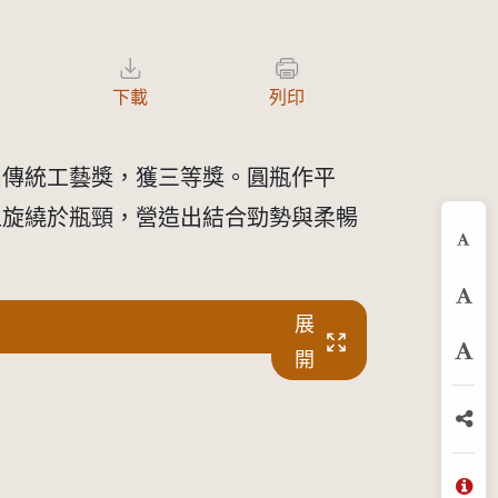
下載
列印
屆傳統工藝獎，獲三等獎。圓瓶作平
上旋繞於瓶頸，營造出結合勁勢與柔暢
縮
預
展
開
放
分