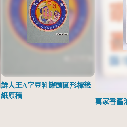
鮮大王A字豆乳罐頭圓形標籤
紙原稿
萬家香醬