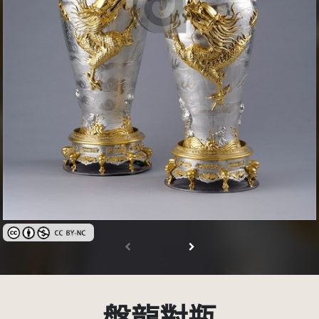
創用CC姓名標示-非商業性 3.0 台灣及其後版本(CC BY-NC 3.0 TW +)