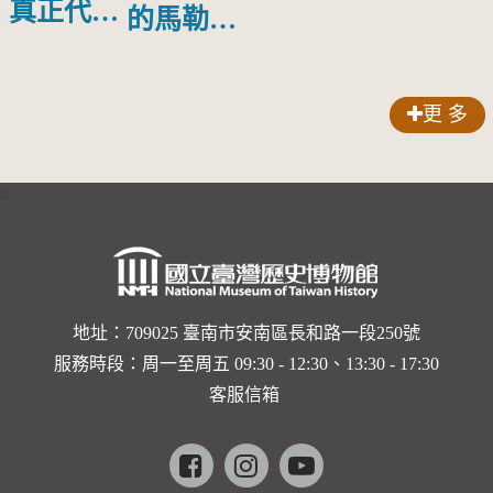
物銀蓋碗
真正代言
的馬勒、
人？
歌劇人
聲-對世
更 多
界與生命
的依戀—
:::
卡穆的馬
勒大地之
歌]【對
世界與生
地址：709025 臺南市安南區長和路一段250號
服務時段：周一至周五 09:30 - 12:30、13:30 - 17:30
命的依戀
客服信箱
─卡穆的
馬勒大地
Facebook
instagram
youtube