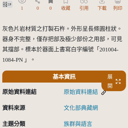
創用CC姓名標示 3.0 台灣及其後版本(CC BY 3.0 TW +)
1
0
0
收藏
引用
下載
列印
灰色片岩材質之打製石杵。外形呈長條圓柱狀。
器身不完整，僅存把部及極少部份之用部，可見
其擋部。標本於器面上書寫白字編號「201004-
1084-PN 」。
基本資訊
展
開
原始資料連結
原始資料連結
資料來源
文化部典藏網
主題分類
族群與語言