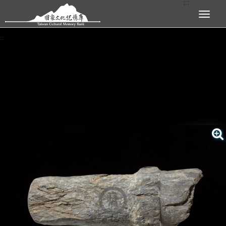
:::
跳到主要內容區塊
展開選單
:::