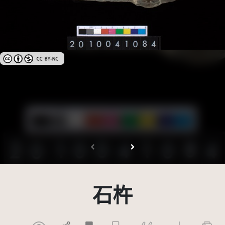
創用CC姓名標示-非商業性 3.0 台灣及其後版本(CC BY-NC 3.0 TW +)
石杵