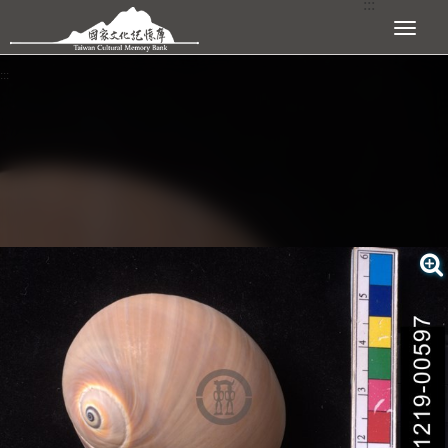
:::
跳到主要內容區塊
展開選單
:::