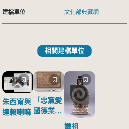
建檔單位
文化部典藏網
相關建檔單位
「忠黨愛
朱西甯與
國德業並
達賴喇嘛
壽」匾額
媽祖