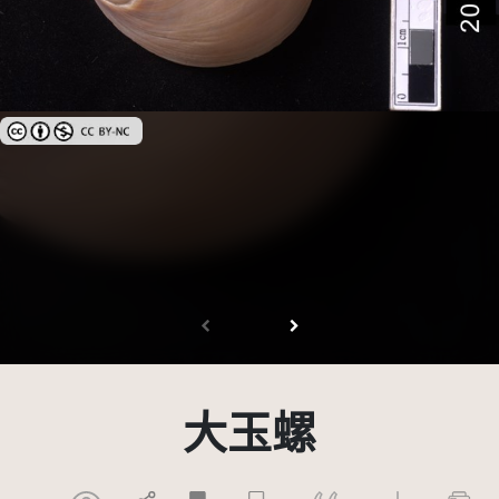
創用CC姓名標示-非商業性 3.0 台灣及其後版本(CC BY-NC 3.0 TW +)
大玉螺