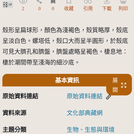
創用CC姓名標示 3.0 台灣及其後版本(CC BY 3.0 TW +)
2
0
0
收藏
引用
下載
列印
殼形呈扁球形，顏色為淺褐色，殼質略厚，殼底
呈淡白色。螺塔低，殼口大而呈半圓形，於殼底
可見大臍孔和臍盤，臍盤處略呈褐色。棲息地：
棲於潮間帶至淺海的細沙底。
基本資訊
展
開
原始資料連結
原始資料連結
資料來源
文化部典藏網
主題分類
生物、生態與環境