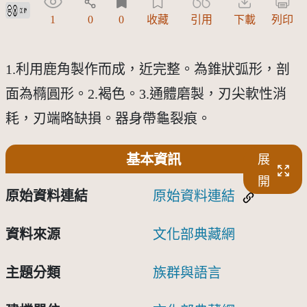
創用CC姓名標示 3.0 台灣及其後版本(CC BY 3.0 TW +)
1
0
0
收藏
引用
下載
列印
1.利用鹿角製作而成，近完整。為錐狀弧形，剖
面為橢圓形。2.褐色。3.通體磨製，刃尖軟性消
耗，刃端略缺損。器身帶龜裂痕。
基本資訊
展
開
原始資料連結
原始資料連結
資料來源
文化部典藏網
主題分類
族群與語言