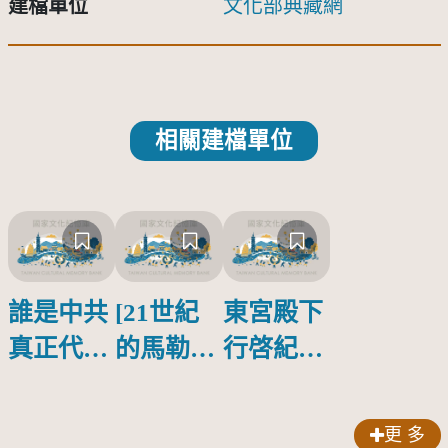
建檔單位
文化部典藏網
相關建檔單位
誰是中共
[21世紀
東宮殿下
真正代言
的馬勒、
行啓紀念
人？
歌劇人
物銀蓋碗
聲-對世
更 多