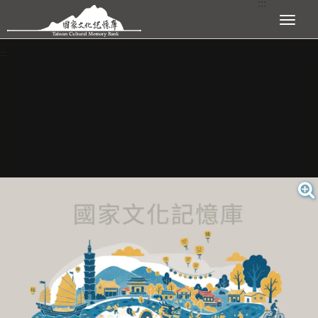
:::
跳到主要內容區塊
展開選單
:::