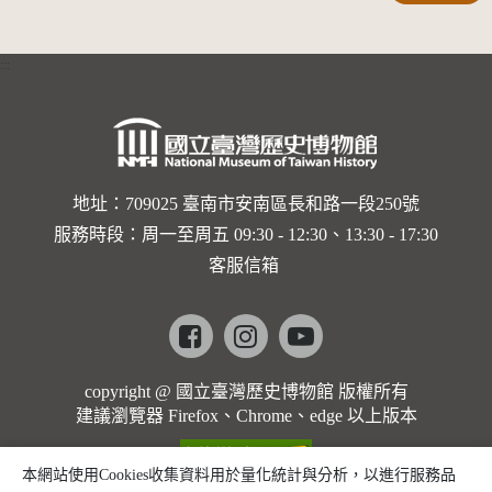
界與生命
的依戀—
:::
卡穆的馬
勒大地之
歌]【對
世界與生
地址：709025 臺南市安南區長和路一段250號
服務時段：周一至周五 09:30 - 12:30、13:30 - 17:30
命的依戀
客服信箱
─卡穆的
馬勒大地
Facebook
instagram
youtube
之歌】
copyright @ 國立臺灣歷史博物館 版權所有
建議瀏覽器 Firefox、Chrome、edge 以上版本
本網站使用Cookies收集資料用於量化統計與分析，以進行服務品