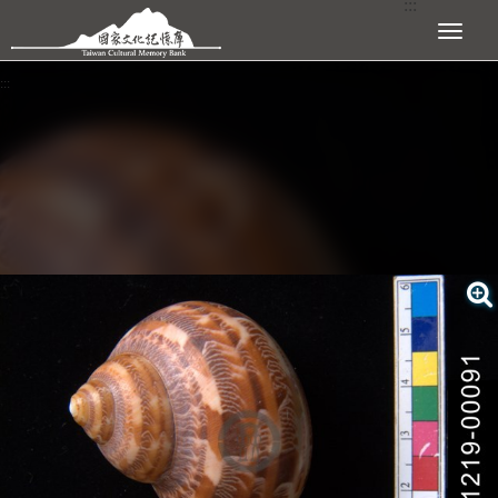
:::
跳到主要內容區塊
展開選單
:::