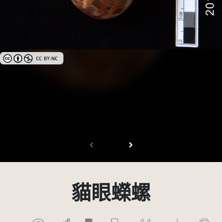
創用CC姓名標示-非商業性 3.0 台灣及其後版本(CC BY-NC 3.0 TW +)
貓眼蠑螺