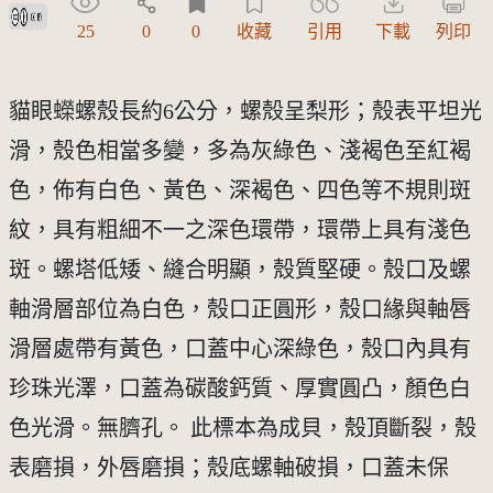
創用CC姓名標示 3.0 台灣及其後版本(CC BY 3.0 TW +)
25
0
0
收藏
引用
下載
列印
貓眼蠑螺殼長約6公分，螺殼呈梨形；殼表平坦光
滑，殼色相當多變，多為灰綠色、淺褐色至紅褐
色，佈有白色、黃色、深褐色、四色等不規則斑
紋，具有粗細不一之深色環帶，環帶上具有淺色
斑。螺塔低矮、縫合明顯，殼質堅硬。殼口及螺
軸滑層部位為白色，殼口正圓形，殼口緣與軸唇
滑層處帶有黃色，口蓋中心深綠色，殼口內具有
珍珠光澤，口蓋為碳酸鈣質、厚實圓凸，顏色白
色光滑。無臍孔。 此標本為成貝，殼頂斷裂，殼
表磨損，外唇磨損；殼底螺軸破損，口蓋未保