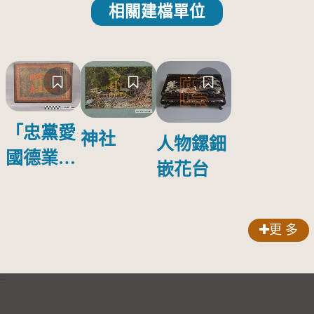
相關建檔單位
「忠黨愛
神社
人物鏍鈿
國德業並
嵌花台
壽」匾額
更 多
:::