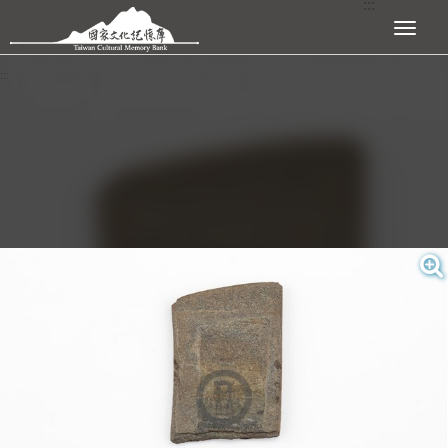
:::
跳到主要內容區塊
展開選單
:::