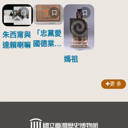
「忠黨愛
朱西甯與
國德業並
達賴喇嘛
壽」匾額
媽祖
更 多
:::