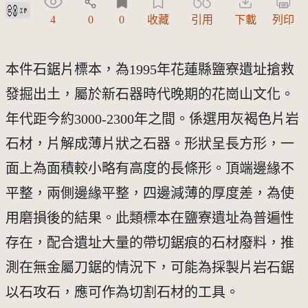
創用CC姓名標示 3.0 台灣及其後版本(CC BY 3.0 TW +)
4
0
0
收藏
引用
下載
列印
本件石鋸片標本，為1995年花蓮縣鹽寮遺址搶救
發掘出土，屬於新石器時代晚期的花崗山文化。
年代距今約3000-2300年之間。係選用灰褐色片岩
石材，片解成薄片狀之石器。形狀呈長方形，一
面上為面積較小略有高度的長條形。頂端邊緣不
平整，兩側邊緣平整，四邊減薄的厚度差，為使
用磨損後的結果。此類標本在鹽寮遺址為普遍性
存在，配合遺址大量的帶切鋸痕的石材廢料，推
測在無金屬刀鋸的情況下，可能為採製片岩石鋸
以石攻石，應可作為切割石材的工具。