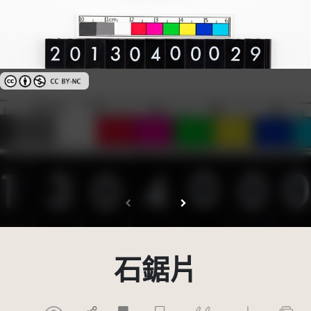
創用CC姓名標示-非商業性 3.0 台灣及其後版本(CC BY-NC 3.0 TW +)
石鋸片