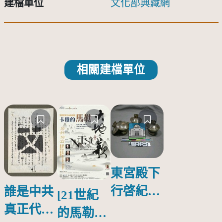
建檔單位
文化部典藏網
相關建檔單位
東宮殿下
行啓紀念
誰是中共
[21世紀
物銀蓋碗
真正代言
的馬勒、