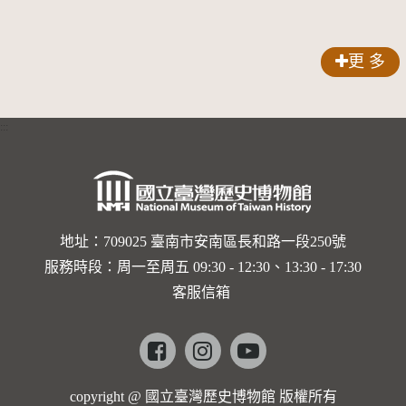
人？
歌劇人
聲-對世
更 多
界與生命
的依戀—
:::
卡穆的馬
勒大地之
歌]【對
世界與生
地址：709025 臺南市安南區長和路一段250號
服務時段：周一至周五 09:30 - 12:30、13:30 - 17:30
命的依戀
客服信箱
─卡穆的
馬勒大地
Facebook
instagram
youtube
之歌】
copyright @ 國立臺灣歷史博物館 版權所有