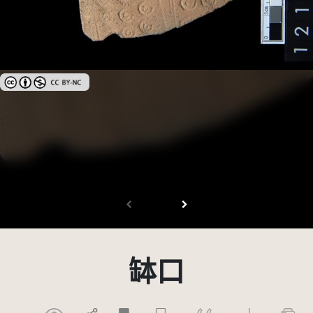
創用CC姓名標示-非商業性 3.0 台灣及其後版本(CC BY-NC 3.0 TW +)
缽口