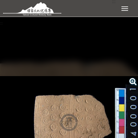
:::
跳到主要內容區塊
展開選單
:::