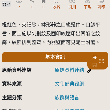
創用CC姓名標示 3.0 台灣及其後版本(CC BY 3.0 TW +)
2
0
0
收藏
引用
下載
列印
橙紅色，夾細砂，缽形器之口緣殘件。口緣平
唇，面上施以刻劃紋及圈印紋壓印出凹陷之紋
飾，紋飾排列整齊。內器壁面可見泥土附著。
基本資訊
展
開
原始資料連結
原始資料連結
資料來源
文化部典藏網
主題分類
族群與語言