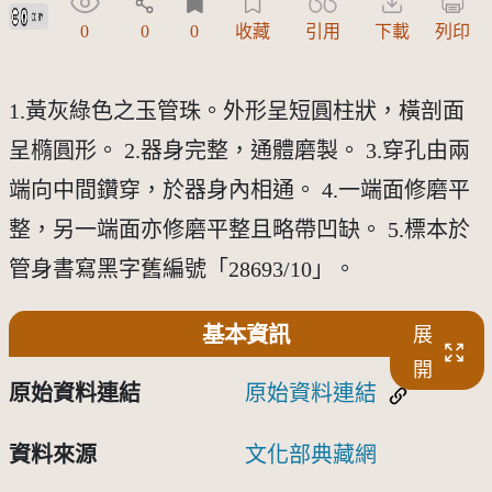
創用CC姓名標示 3.0 台灣及其後版本(CC BY 3.0 TW +)
0
0
0
收藏
引用
下載
列印
1.黃灰綠色之玉管珠。外形呈短圓柱狀，橫剖面
呈橢圓形。 2.器身完整，通體磨製。 3.穿孔由兩
端向中間鑽穿，於器身內相通。 4.一端面修磨平
整，另一端面亦修磨平整且略帶凹缺。 5.標本於
管身書寫黑字舊編號「28693/10」。
基本資訊
展
開
原始資料連結
原始資料連結
資料來源
文化部典藏網