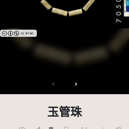
創用CC姓名標示-非商業性 3.0 台灣及其後版本(CC BY-NC 3.0 TW +)
玉管珠