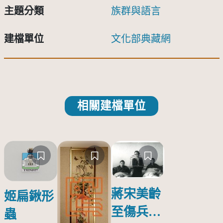
主題分類
族群與語言
建檔單位
文化部典藏網
相關建檔單位
蔣宋美齡
姬扁鍬形
至傷兵醫
蟲