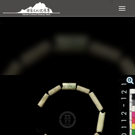
:::
跳到主要內容區塊
展開選單
:::