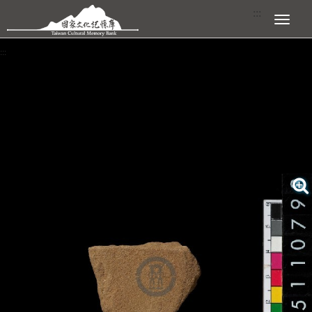
跳到主要內容區塊
:::
展開選單
:::