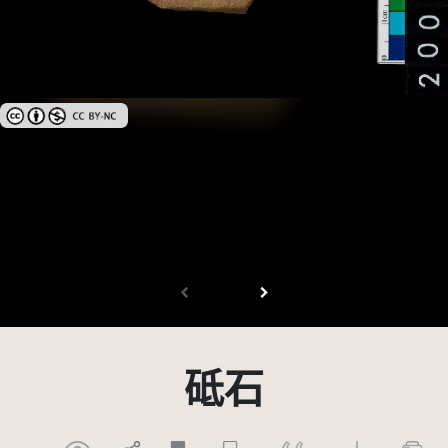
創用CC姓名標示-非商業性 3.0 台灣及其後版本(CC BY-NC 3.0 TW +)
砥石