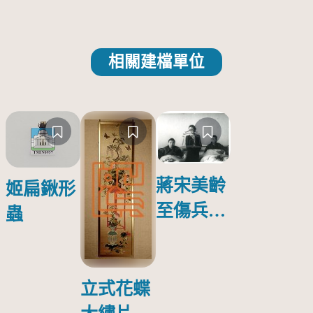
相關建檔單位
蔣宋美齡
姬扁鍬形
至傷兵醫
蟲
院探視受
傷日本戰
俘照片
立式花蝶