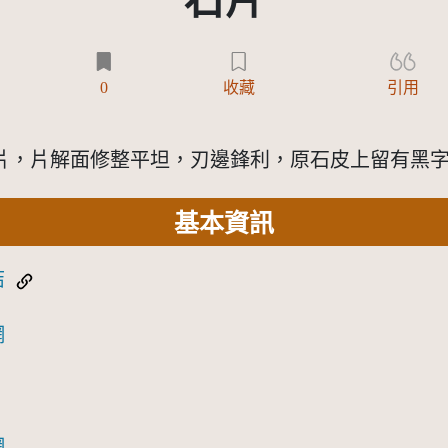
石片
)
0
收藏
引用
片解面修整平坦，刃邊鋒利，原石皮上留有黑字註記P
基本資訊
結
網
網