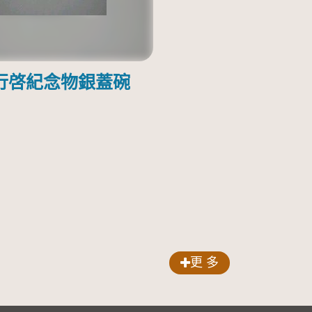
行啓紀念物銀蓋碗
更 多