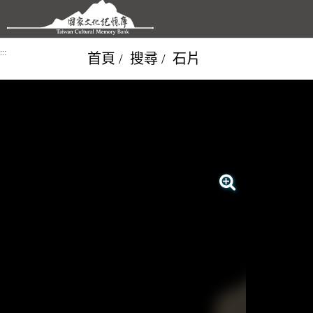
跳到主要內容區塊
:::
首頁
搜尋
石片