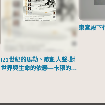
東宮殿下
[21世紀的馬勒、歌劇人聲-對
世界與生命的依戀—卡穆的馬
勒大地之歌]【對世界與生命
的依戀─卡穆的馬勒大地之
歌】