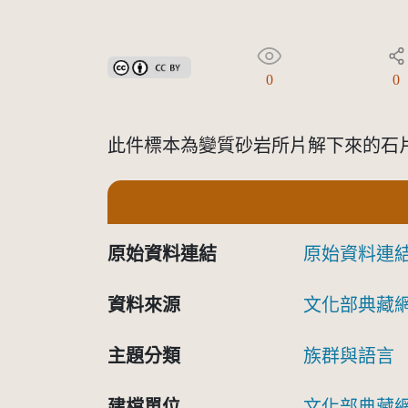
創用CC姓名標示 3.0 台灣及其後版本(CC BY 3.0 TW +
0
0
此件標本為變質砂岩所片解下來的石片，
原始資料連結
原始資料連
資料來源
文化部典藏
主題分類
族群與語言
建檔單位
文化部典藏