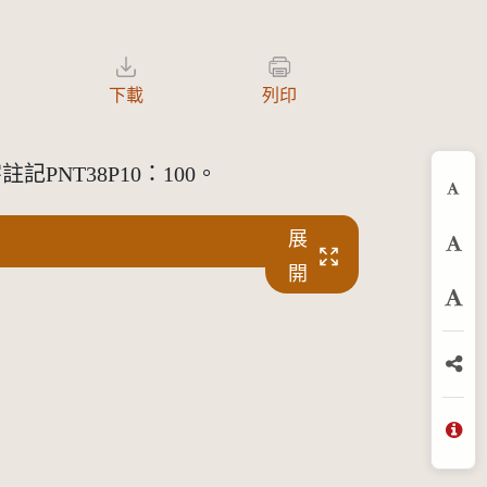
下載
列印
NT38P10：100。
縮
展
預
開
放
分
問