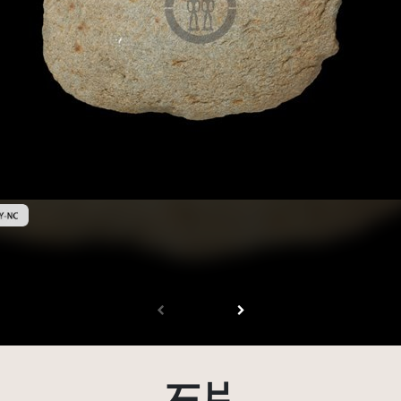
創用CC姓名標示-非商業性 3.0 台灣及其後版本(CC BY-NC 3.0 TW +)