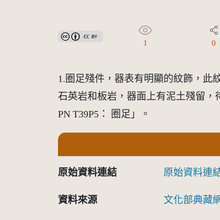
創用CC姓名標示 3.0 台灣及其後版本(CC BY 3.0 TW +
1
0
1.圈足殘件，器表有明顯的紋飾，此
石英岩和板岩，器面上有泥土殘留，待更
PN T39P5： 圈足」。
原始資料連結
原始資料連
資料來源
文化部典藏