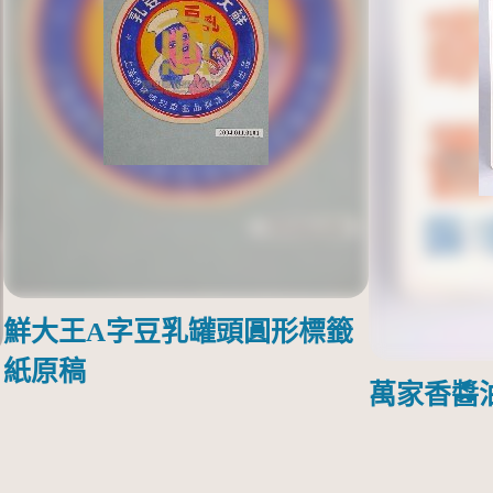
鮮大王A字豆乳罐頭圓形標籤
紙原稿
萬家香醬