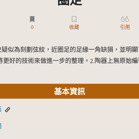
圈足
)
0
收藏
引用
紋疑似為刻劃弦紋，近圈足的足緣一角缺損，並明顯
好的技術來做進一步的整理。2.陶器上無原始編號。3
基本資訊
結
網