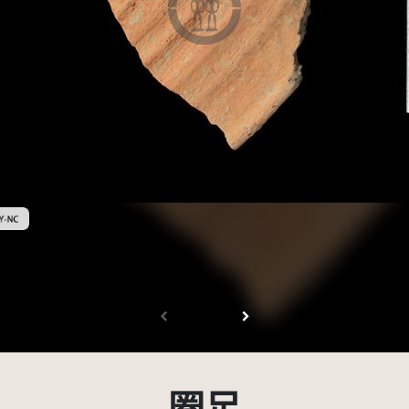
創用CC姓名標示-非商業性 3.0 台灣及其後版本(CC BY-NC 3.0 TW +)