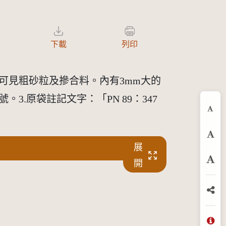
下載
列印
可見粗砂粒及摻合料。內有3mm大的
.原袋註記文字：「PN 89：347
縮
預
展
開
放
分