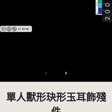
創用CC姓名標示-非商業性 3.0 台灣及其後版本(CC BY-NC 3.0 TW +)
單人獸形玦形玉耳飾殘
件