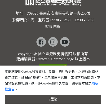
歌]【對
世界與生
地址：709025 臺南市安南區長和路一段250號
服務時段：周一至周五 09:30 - 12:30、13:30 - 17:30
命的依戀
客服信箱
─卡穆的
馬勒大地
Facebook
instagram
youtube
之歌】
copyright @ 國立臺灣歷史博物館 版權所有
建議瀏覽器 Firefox、Chrome、edge 以上版本
本網站使用Cookies收集資料用於量化統計與分析，以進行服務品
質之改善。請點選"接受"，若未做任何選擇，或將本視窗關閉，本
站預設選擇拒絕。進一步Cookies資料之處理，請參閱本站之
隱私
權宣告
。
接受
縮小字體
預設字體大小
放大字體
分享
問題回報