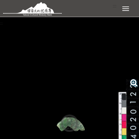
跳到主要內容區塊
:::
展開選單
:::