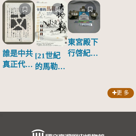
東宮殿下
行啓紀念
誰是中共
[21世紀
物銀蓋碗
真正代言
的馬勒、
人？
歌劇人
聲-對世
更 多
界與生命
的依戀—
:::
卡穆的馬
勒大地之