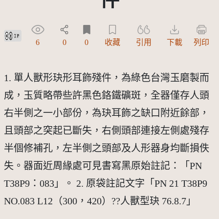
創用CC姓名標示 3.0 台灣及其後版本(CC BY 3.0 TW +)
6
0
0
收藏
引用
下載
列印
1. 單人獸形玦形耳飾殘件，為綠色台灣玉磨製而
成，玉質略帶些許黑色鉻鐵礦斑，全器僅存人頭
右半側之一小部份，為玦耳飾之缺口附近餘部，
且頭部之突起已斷失，右側頭部連接左側處殘存
半個修補孔，左半側之頭部及人形器身均斷損佚
失。器面近周緣處可見書寫黑原始註記：「PN
T38P9：083」。 2. 原袋註記文字「PN 21 T38P9
NO.083 L12（300，420）??人獸型玦 76.8.7」