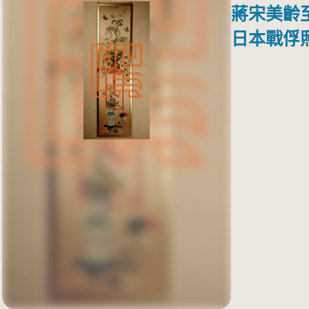
蔣宋美齡
日本戰俘