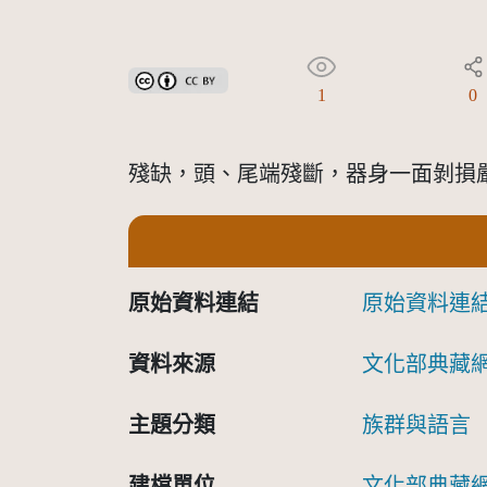
創用CC姓名標示 3.0 台灣及其後版本(CC BY 3.0 TW +
1
0
殘缺，頭、尾端殘斷，器身一面剝損
原始資料連結
原始資料連
資料來源
文化部典藏
主題分類
族群與語言
建檔單位
文化部典藏