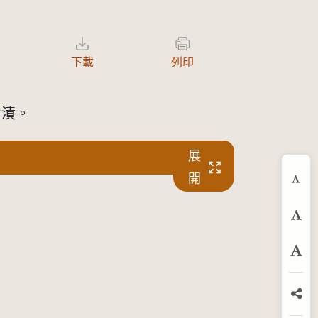
下載
列印
污漬。
展
開
縮
預
放
分