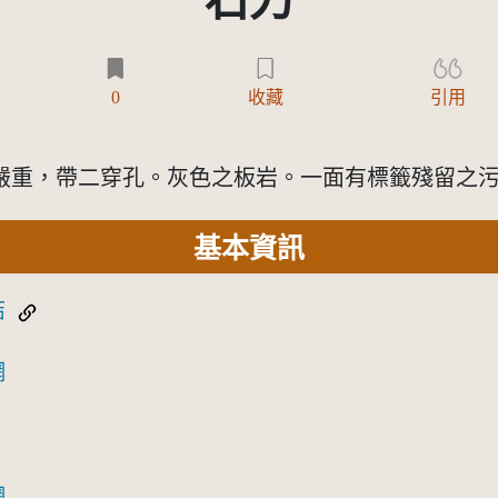
石刀
)
0
收藏
引用
嚴重，帶二穿孔。灰色之板岩。一面有標籤殘留之
基本資訊
結
網
網