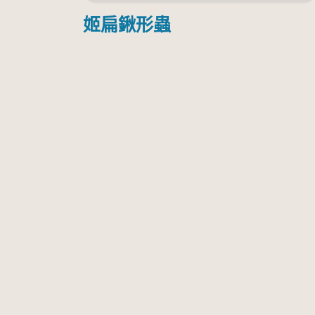
姬扁鍬形蟲