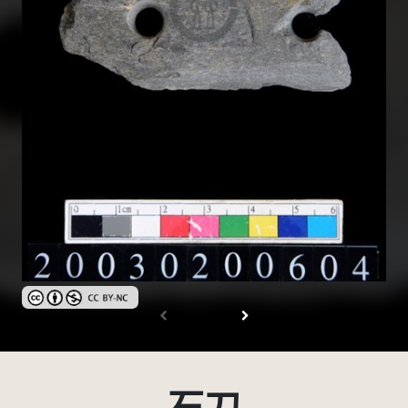
創用CC姓名標示-非商業性 3.0 台灣及其後版本(CC BY-NC 3.0 TW +