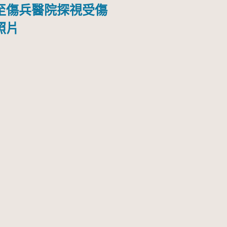
至傷兵醫院探視受傷
照片