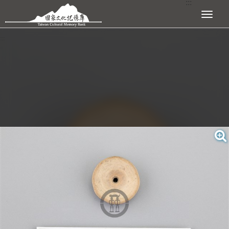
:::
跳到主要內容區塊
展開選單
:::