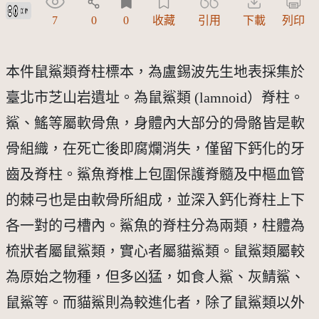
創用CC姓名標示 3.0 台灣及其後版本(CC BY 3.0 TW +)
7
0
0
收藏
引用
下載
列印
本件鼠鯊類脊柱標本，為盧錫波先生地表採集於
臺北市芝山岩遺址。為鼠鯊類 (lamnoid）脊柱。
鯊、鰩等屬軟骨魚，身體內大部分的骨骼皆是軟
骨組織，在死亡後即腐爛消失，僅留下鈣化的牙
齒及脊柱。鯊魚脊椎上包圍保護脊髓及中樞血管
的棘弓也是由軟骨所組成，並深入鈣化脊柱上下
各一對的弓槽內。鯊魚的脊柱分為兩類，柱體為
梳狀者屬鼠鯊類，實心者屬貓鯊類。鼠鯊類屬較
為原始之物種，但多凶猛，如食人鯊、灰鯖鯊、
鼠鯊等。而貓鯊則為較進化者，除了鼠鯊類以外