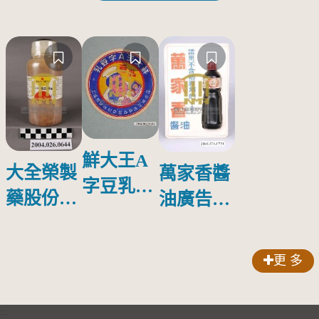
鮮大王A
大全榮製
萬家香醬
字豆乳罐
藥股份有
油廣告塑
頭圓形標
限公司出
膠牌
籤紙原稿
品索比林
更 多
錠
:::