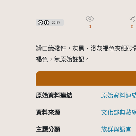
創用CC姓名標示 3.0 台灣及其後版本(CC BY 3.0 TW +
0
0
罐口緣殘件，灰黑、淺灰褐色夾細砂
褐色，無原始註記。
原始資料連結
原始資料連
資料來源
文化部典藏
主題分類
族群與語言