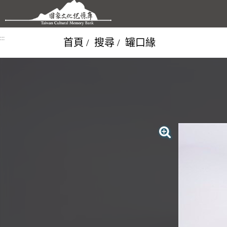
跳到主要內容區塊
:::
首頁
搜尋
罐口緣