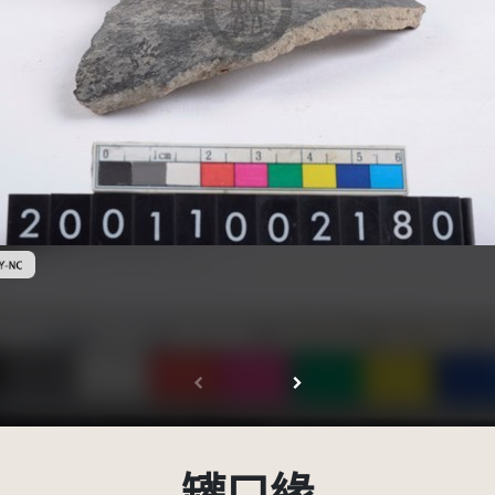
創用CC姓名標示-非商業性 3.0 台灣及其後版本(CC BY-NC 3.0 TW +)