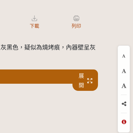
下載
列印
呈灰黑色，疑似為燒烤痕，內器壁呈灰
縮
預
展
開
放
分
問