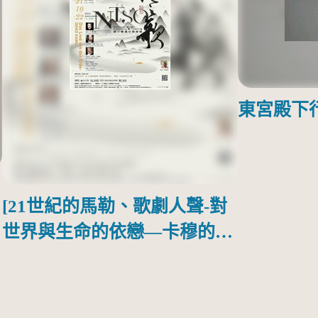
東宮殿下
[21世紀的馬勒、歌劇人聲-對
世界與生命的依戀—卡穆的馬
勒大地之歌]【對世界與生命
的依戀─卡穆的馬勒大地之
歌】