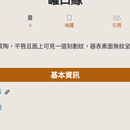
罐口緣
)
0
收藏
引用
質陶，平唇且面上可見一道刻劃紋，器表素面無紋
基本資訊
結
網