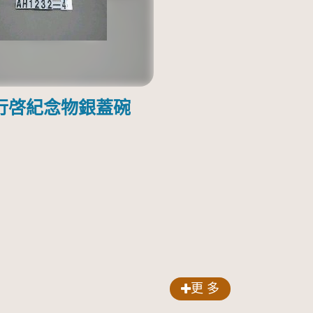
行啓紀念物銀蓋碗
更 多