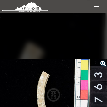
:::
跳到主要內容區塊
展開選單
:::