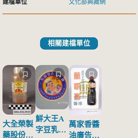
建檔單位
文化部典藏網
相關建檔單位
鮮大王A
大全榮製
萬家香醬
字豆乳罐
藥股份有
油廣告塑