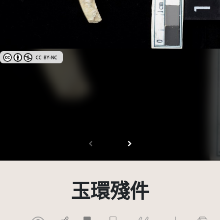
創用CC姓名標示-非商業性 3.0 台灣及其後版本(CC BY-NC 3.0 TW +)
玉環殘件