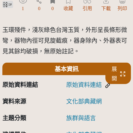
創用CC姓名標示 3.0 台灣及其後版本(CC BY 3.0 TW +)
1
0
0
收藏
引用
下載
列印
玉環殘件，淺灰綠色台灣玉質，外形呈長條形微
彎，器物內徑可見旋截痕，器身除內、外器表可
見其餘均破損，無原始註記。
基本資訊
展
開
原始資料連結
原始資料連結
資料來源
文化部典藏網
主題分類
族群與語言