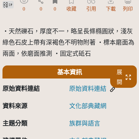
創用CC姓名標示 3.0 台灣及其後版本(CC BY 3.0 TW +)
0
0
0
收藏
引用
下載
列印
‧天然礫石，厚度不一，略呈長條橢圓狀，淺灰
綠色石皮上帶有深褐色不明物附著 ‧標本磨面為
兩面，依磨面推測 ‧固定式砥石
基本資訊
展
開
原始資料連結
原始資料連結
資料來源
文化部典藏網
主題分類
族群與語言