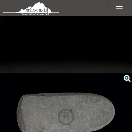
:::
跳到主要內容區塊
展開選單
:::