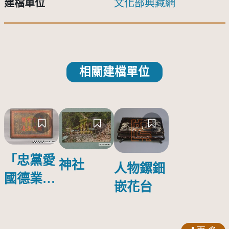
建檔單位
文化部典藏網
相關建檔單位
「忠黨愛
神社
人物鏍鈿
國德業並
嵌花台
壽」匾額