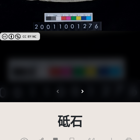
創用CC姓名標示-非商業性 3.0 台灣及其後版本(CC BY-NC 3.0 TW +)
砥石