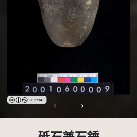
創用CC姓名標示-非商業性 3.0 台灣及其後版本(CC BY-NC 3.0 TW +