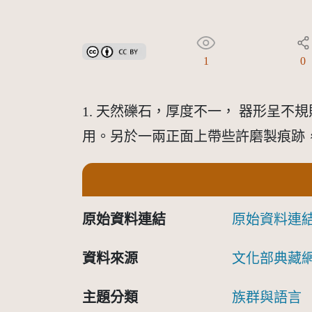
創用CC姓名標示 3.0 台灣及其後版本(CC BY 3.0 TW +
1
0
1. 天然礫石，厚度不一， 器形呈不
用。另於一兩正面上帶些許磨製痕跡，
原始資料連結
原始資料連
資料來源
文化部典藏
主題分類
族群與語言