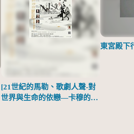
東宮殿下
[21世紀的馬勒、歌劇人聲-對
世界與生命的依戀—卡穆的馬
勒大地之歌]【對世界與生命
的依戀─卡穆的馬勒大地之
歌】