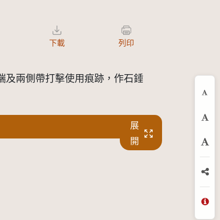
下載
列印
於兩端及兩側帶打擊使用痕跡，作石錘
縮
預
展
開
放
分
問