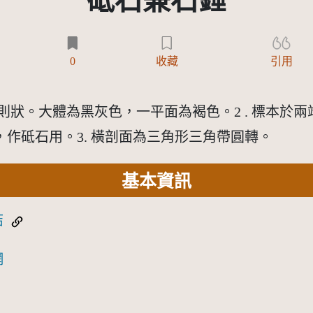
砥石兼石錘
)
0
收藏
引用
規則狀。大體為黑灰色，一平面為褐色。2 . 標本
作砥石用。3. 橫剖面為三角形三角帶圓轉。
基本資訊
結
網