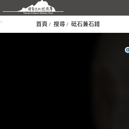
跳到主要內容區塊
:::
首頁
搜尋
砥石兼石錘