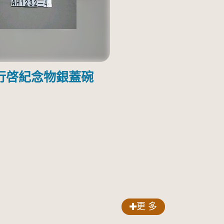
行啓紀念物銀蓋碗
更 多