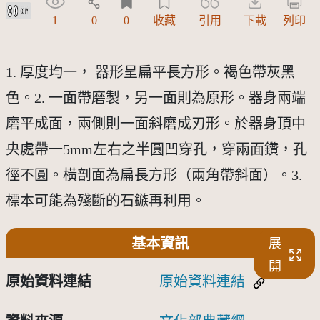
創用CC姓名標示 3.0 台灣及其後版本(CC BY 3.0 TW +)
1
0
0
收藏
引用
下載
列印
1. 厚度均一， 器形呈扁平長方形。褐色帶灰黑
色。2. 一面帶磨製，另一面則為原形。器身兩端
磨平成面，兩側則一面斜磨成刃形。於器身頂中
央處帶一5mm左右之半圓凹穿孔，穿兩面鑽，孔
徑不圓。橫剖面為扁長方形（兩角帶斜面）。3.
標本可能為殘斷的石鏃再利用。
基本資訊
展
開
原始資料連結
原始資料連結