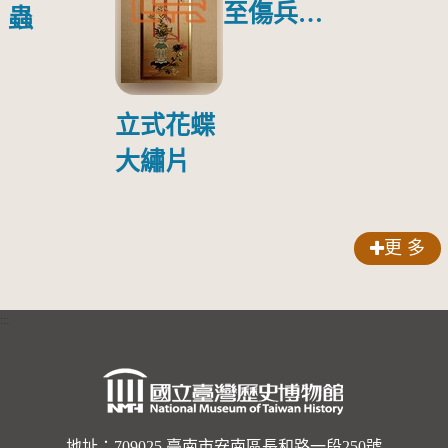
至傷兵醫
蟲
院探視受
傷日本戰
俘照片
立式花蝶
大繡片
更 多
:::
地址：709025 臺南市安南區長和路一段250號