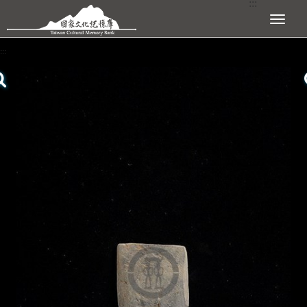
:::
跳到主要內容區塊
展開選單
:::
查看