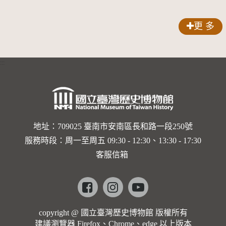
歌劇人
聲-對世
更 多
界與生命
的依戀—
:::
卡穆的馬
勒大地之
歌]【對
世界與生
地址：709025 臺南市安南區長和路一段250號
服務時段：周一至周五 09:30 - 12:30、13:30 - 17:30
命的依戀
客服信箱
─卡穆的
馬勒大地
Facebook
instagram
youtube
之歌】
copyright @ 國立臺灣歷史博物館 版權所有
建議瀏覽器 Firefox、Chrome、edge 以上版本