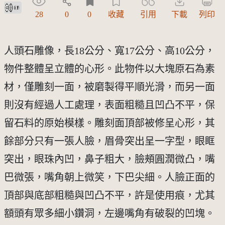
創用CC姓名標示 3.0 台灣及其後版本(CC BY 3.0 TW +)
28
0
0
收藏
引用
下載
列印
人頭石雕像，長18公分、寬17公分、高10公分，
物件整體呈立體的心形。此物件以大塊原石為素
材，僅雕刻一面，被磨製得平順光滑，而另一面
則沒有經過人工處理，表面粗糙且凹凸不平，保
留石料的原始模樣。雕刻面頂部被修呈心形，其
餘部分只有一張人臉，眉骨突出呈一字型，眼眶
突出，眼珠內凹，鼻子粗大，臉頰圓潤微凸，嘴
巴微張，嘴角朝上微笑，下巴尖細。人臉正面的
頂部與底部粗糙與凹凸不平，許是使用痕，尤其
額頭有眾多細小鑽洞，左邊嘴角有破裂的凹塊。