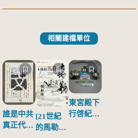
相關建檔單位
東宮殿下
行啓紀念
誰是中共
[21世紀
物銀蓋碗
真正代言
的馬勒、
人？