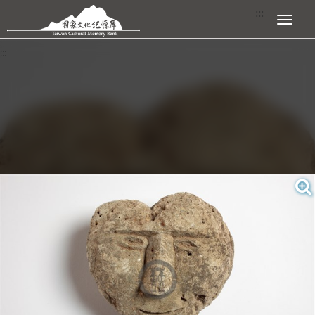
跳到主要內容區塊
:::
展開選單
:::