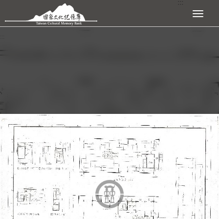
:::
跳到主要內容區塊
展開選單
:::