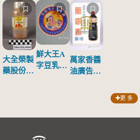
鮮大王A
大全榮製
萬家香醬
字豆乳罐
藥股份有
油廣告塑
頭圓形標
限公司出
膠牌
籤紙原稿
品索比林
更 多
錠
:::