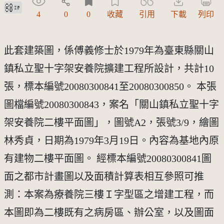
創用CC姓名標示 3.0 台灣及其後版本(CC BY 3.0 TW +)
4
0
0
收藏
引用
下載
列印
此套建築圖，係傅義修士於1979年為臺東縣關山
鎮私立聖十字架安養院擴建工程所設計，共計10
張，標本編號20080300841至20080300850。 本張
圖檔編號20080300843，案名「關山鎮私立聖十字
架安養院二樓平面圖」，圖號A2，張號3/9，繪圖
林秀貞，日期為1979年3月19日。內容為基地內原
有建物二樓平面圖。 經標本編號20080300841圖
面之都市計畫圖以及面積計算表相互參照可推
測：本案為療養院三樓Ｉ字型區之增建工程，而
本圖即為二樓既有之病房區、辦公室，以及圖面