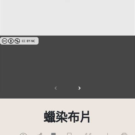
創用CC姓名標示-非商業性 3.0 台灣及其後版本(CC BY-NC 3.0 TW +)
蠟染布片