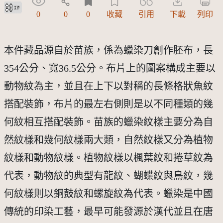
創用CC姓名標示 3.0 台灣及其後版本(CC BY 3.0 TW +)
0
0
0
收藏
引用
下載
列印
本件藏品源自於苗族，係為蠟染刀創作胚布，長
354公分、寬36.5公分。布片上的圖案構成主要以
動物紋為主，並且在上下以對稱的長條格狀魚紋
搭配裝飾，布片的最左右側則是以不同種類的幾
何紋相互搭配裝飾。苗族的蠟染紋樣主要分為自
然紋樣和幾何紋樣兩大類，自然紋樣又分為植物
紋樣和動物紋樣。植物紋樣以楓葉紋和捲草紋為
代表，動物紋的典型有龍紋、蝴蝶紋與鳥紋，幾
何紋樣則以銅鼓紋和螺旋紋為代表。蠟染是中國
傳統的印染工藝，最早可能發源於漢代並且在唐