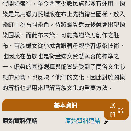
代開始盛行，至今西南少數民族都多有運用。蠟
染是先用蠟刀蘸蠟液在布上先描繪出圖樣，放入
染缸中為布料染色，待將蠟質煮去後就會出現蠟
染圖樣，而此布未染，可能為蠟染刀創作之胚
布。苗族婦女從小就會跟著母親學習蠟染技術，
也因此在苗族也是衡量婦女賢慧與否的標準之
一。蠟染的圖樣選擇與配置是受到了民俗文化心
態的影響，也反映了他們的文化，因此對於圖樣
的解析也是用來理解苗族文化的重要方法。
基本資訊
展
開
原始資料連結
原始資料連結