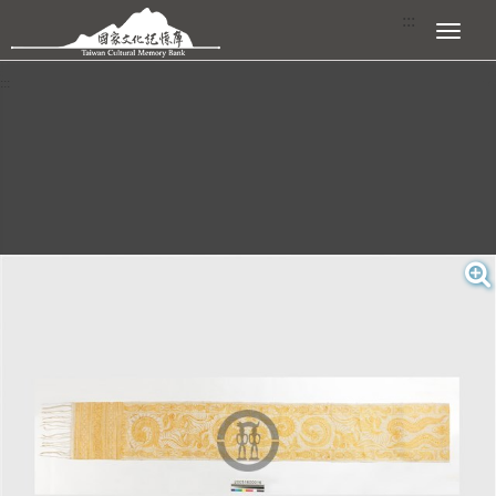
跳到主要內容區塊
:::
展開選單
:::