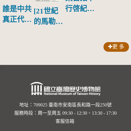
行啓紀念
誰是中共
[21世紀
物銀蓋碗
真正代言
的馬勒、
人？
歌劇人
聲-對世
更 多
界與生命
的依戀—
:::
卡穆的馬
勒大地之
歌]【對
世界與生
地址：709025 臺南市安南區長和路一段250號
服務時段：周一至周五 09:30 - 12:30、13:30 - 17:30
命的依戀
客服信箱
─卡穆的