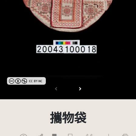
創用CC姓名標示-非商業性 3.0 台灣及其後版本(CC BY-NC 3.0 TW +
攜物袋