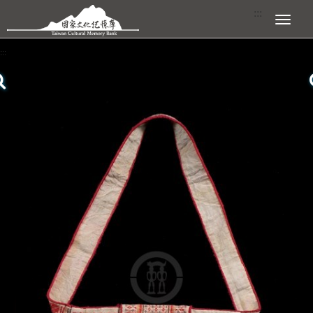
跳到主要內容區塊
:::
展開選單
:::
查看