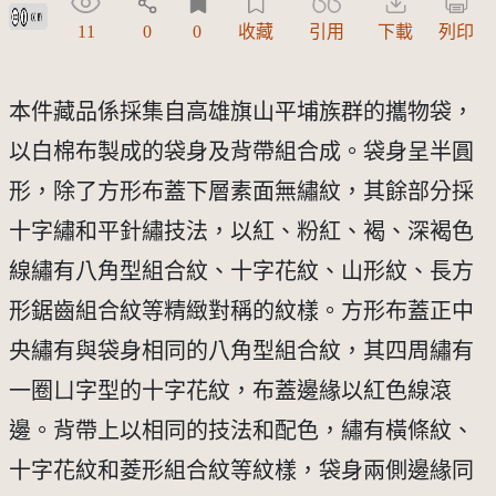
創用CC姓名標示 3.0 台灣及其後版本(CC BY 3.0 TW +)
11
0
0
收藏
引用
下載
列印
本件藏品係採集自高雄旗山平埔族群的攜物袋，
以白棉布製成的袋身及背帶組合成。袋身呈半圓
形，除了方形布蓋下層素面無繡紋，其餘部分採
十字繡和平針繡技法，以紅、粉紅、褐、深褐色
線繡有八角型組合紋、十字花紋、山形紋、長方
形鋸齒組合紋等精緻對稱的紋樣。方形布蓋正中
央繡有與袋身相同的八角型組合紋，其四周繡有
一圈ㄩ字型的十字花紋，布蓋邊緣以紅色線滾
邊。背帶上以相同的技法和配色，繡有橫條紋、
十字花紋和菱形組合紋等紋樣，袋身兩側邊緣同