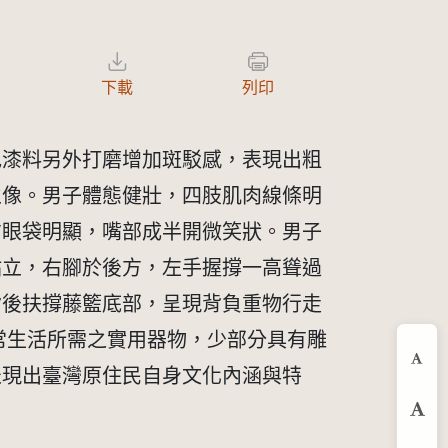
下載
列印
色漆料另外打磨增加斑駁感，表現出粗
立像。男子體態健壯，四肢肌肉線條明
方眼袋明顯，嘴部成半開微笑狀。男子
站立，右腳於後方，左手握撐一高聳過
背後扶撐藤籃底部，呈現背負重物行走
常生活所需之實用器物，少部分具有雕
縮
表現出臺灣原住民自身文化內涵與特
預