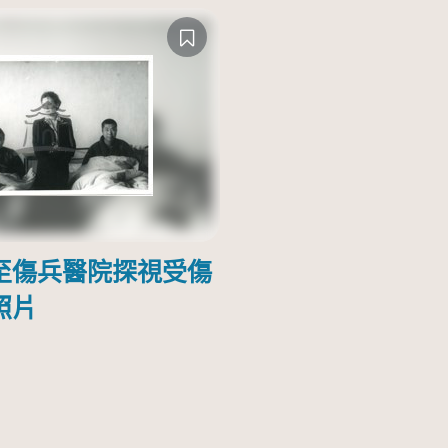
至傷兵醫院探視受傷
照片