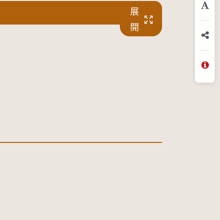
展
放
開
分
問