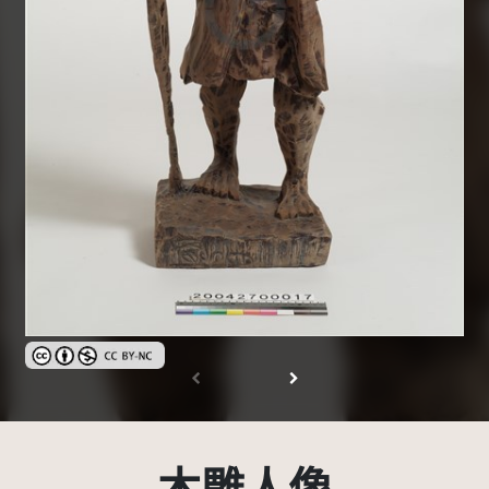
創用CC姓名標示-非商業性 3.0 台灣及其後版本(CC BY-NC 3.0 TW +