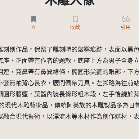
木雕人像
)
0
收藏
引用
雕刻創作品。保留了雕刻時的敲鑿痕跡，表面以黑
底座，正面帶有作者的題款，底座上方為男子全身
相連，寬鼻帶有鼻翼線條，橢圓形尖菱的眼部，下
外套無袖背心長衣，腰間佩帶刀具。左腳略為往前
橢圓形藤籃，藤籃內裝長條形粗木段，左手後繞於
作的現代木雕藝術品，傳統阿美族的木雕製品多為日
家融合現代藝術，以漂流木等木材作為創作媒材，