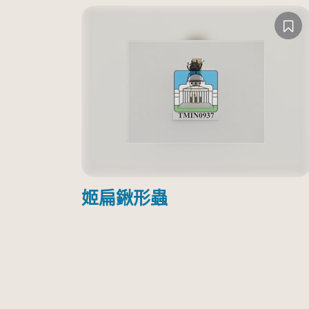
姬扁鍬形蟲