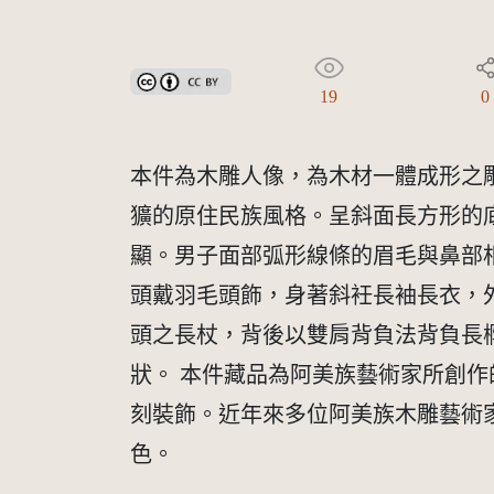
創用CC姓名標示 3.0 台灣及其後版本(CC BY 3.0 TW +
19
0
本件為木雕人像，為木材一體成形之
獷的原住民族風格。呈斜面長方形的
顯。男子面部弧形線條的眉毛與鼻部
頭戴羽毛頭飾，身著斜衽長袖長衣，
頭之長杖，背後以雙肩背負法背負長
狀。 本件藏品為阿美族藝術家所創
刻裝飾。近年來多位阿美族木雕藝術
色。