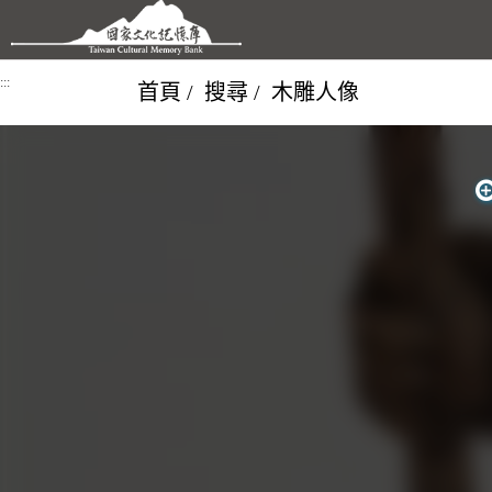
跳到主要內容區塊
:::
首頁
搜尋
木雕人像