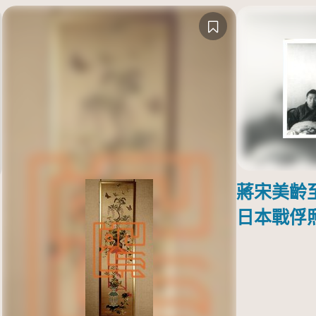
蔣宋美齡
日本戰俘