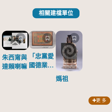
相關建檔單位
「忠黨愛
朱西甯與
國德業並
達賴喇嘛
壽」匾額
媽祖
更 多