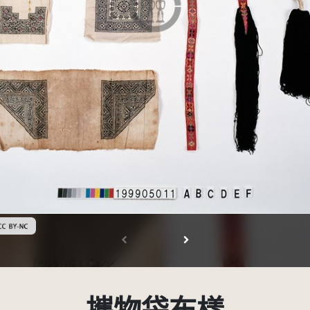
創用CC姓名標示-非商業性 3.0 台灣及其後版本(CC BY-NC 3.0 TW +)