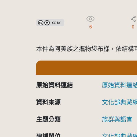
創用CC姓名標示 3.0 台灣及其後版本(CC BY 3.0 TW +
6
0
本件為阿美族之攜物袋布樣，依結構
原始資料連結
原始資料連
資料來源
文化部典藏
主題分類
族群與語言
建檔單位
文化部典藏