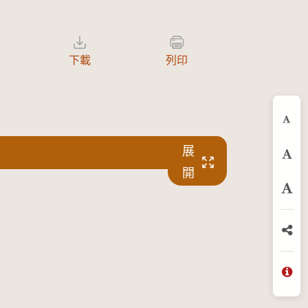
下載
列印
縮
展
預
開
放
分
問