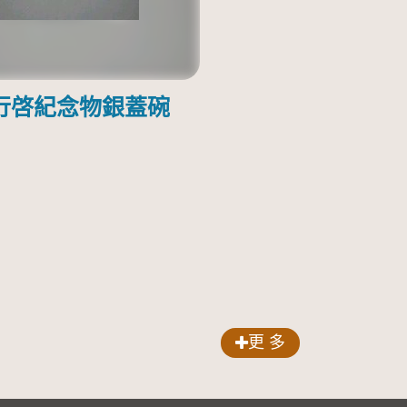
行啓紀念物銀蓋碗
更 多