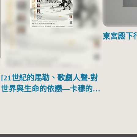
東宮殿下
[21世紀的馬勒、歌劇人聲-對
世界與生命的依戀—卡穆的馬
勒大地之歌]【對世界與生命
的依戀─卡穆的馬勒大地之
歌】