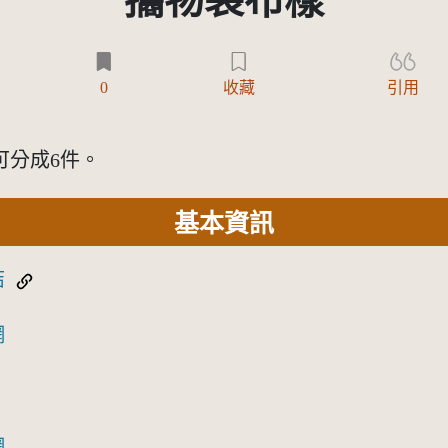
攜物袋布樣
)
0
收藏
引用
可分成6件。
基本資訊
結
網
網