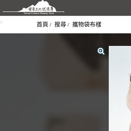
跳到主要內容區塊
:::
首頁
搜尋
攜物袋布樣