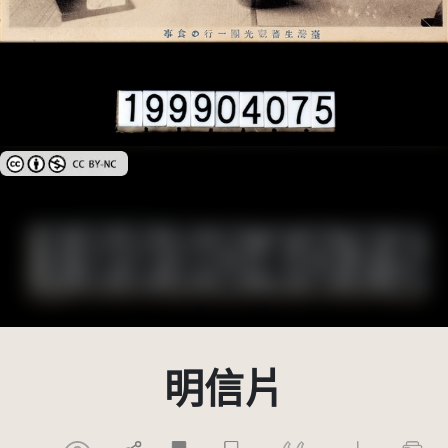
創用CC姓名標示-非商業性 3.0 台灣及其後版本(CC BY-NC 3.0 TW +)
明信片