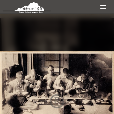
:::
跳到主要內容區塊
展開選單
:::