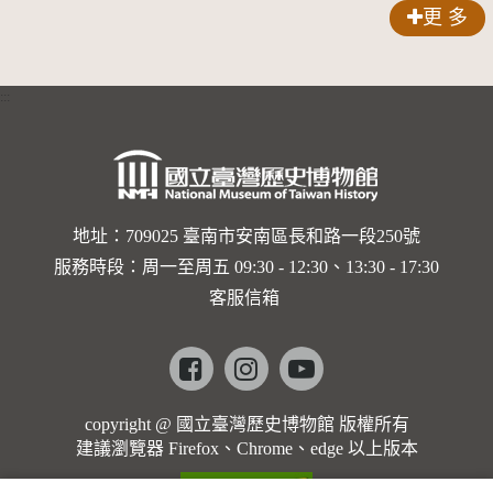
聲-對世
更 多
界與生命
的依戀—
:::
卡穆的馬
勒大地之
歌]【對
世界與生
地址：709025 臺南市安南區長和路一段250號
服務時段：周一至周五 09:30 - 12:30、13:30 - 17:30
命的依戀
客服信箱
─卡穆的
馬勒大地
Facebook
instagram
youtube
之歌】
copyright @ 國立臺灣歷史博物館 版權所有
建議瀏覽器 Firefox、Chrome、edge 以上版本