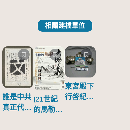
相關建檔單位
東宮殿下
行啓紀念
誰是中共
[21世紀
物銀蓋碗
真正代言
的馬勒、
人？
歌劇人