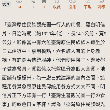
創用CC姓名標示 3.0 台灣及其後版本(CC BY 3.0 TW +)
14
0
0
收藏
引用
下載
列印
「臺灣原住民族觀光團一行人的用餐」黑白明信
片，日治時期（約1920年代），長14.1公分、寬9
公分。影像當中有六位臺灣原住民族族人蹲坐於
日式建築中，享用餐點。六名族人有的上身赤
裸，有的穿著傳統服裝。他們使用筷子、碗及盤
子做為餐具，餐點係以托盤區分為個人套餐。地
面鋪有榻榻米，為一處日式建築的室內空間。這
種用餐景象跟原住民傳統用餐方式大大不同。明
信片正下方印有一行「臺灣生蕃觀光團一行の食
事」的藍色日文字樣，譯為「臺灣原住民族觀光