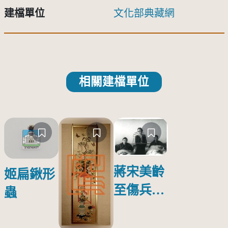
建檔單位
文化部典藏網
相關建檔單位
蔣宋美齡
姬扁鍬形
至傷兵醫
蟲
院探視受
傷日本戰