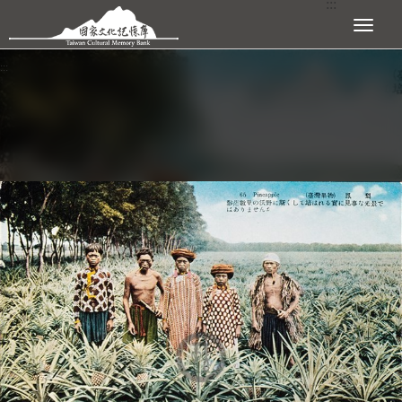
:::
跳到主要內容區塊
展開選單
:::