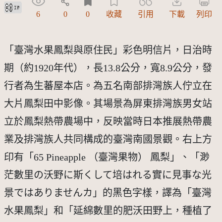
創用CC姓名標示 3.0 台灣及其後版本(CC BY 3.0 TW +)
6
0
0
收藏
引用
下載
列印
「臺灣水果鳳梨與原住民」彩色明信片，日治時
期（約1920年代），長13.8公分，寬8.9公分，發
行者為生蕃屋本店。為五名南部排灣族人佇立在
大片鳳梨田中影像。其場景為屏東排灣族男女站
立於鳳梨熱帶農場中，反映當時日本推展熱帶農
業及排灣族人共同構成的臺灣南國景觀。右上方
印有「65 Pineapple （臺灣果物） 鳳梨」、「渺
茫數里の沃野に斯くして培はれる實に見事な光
景ではありませんカ」的黑色字樣，譯為「臺灣
水果鳳梨」和「延綿數里的肥沃田野上，種植了