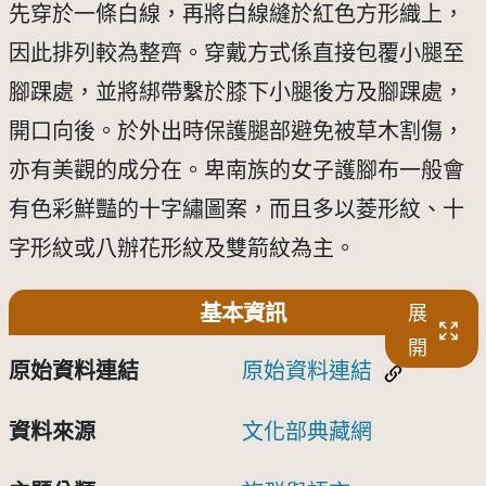
先穿於一條白線，再將白線縫於紅色方形織上，
因此排列較為整齊。穿戴方式係直接包覆小腿至
腳踝處，並將綁帶繫於膝下小腿後方及腳踝處，
開口向後。於外出時保護腿部避免被草木割傷，
亦有美觀的成分在。卑南族的女子護腳布一般會
有色彩鮮豔的十字繡圖案，而且多以菱形紋、十
字形紋或八辦花形紋及雙箭紋為主。
基本資訊
展
開
原始資料連結
原始資料連結
資料來源
文化部典藏網