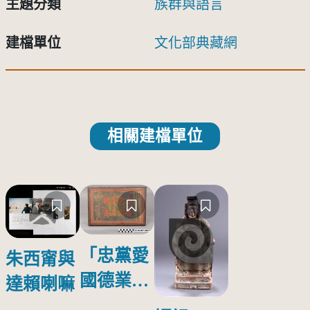
主題分類
族群與語言
建檔單位
文化部典藏網
相關建檔單位
「忠黨愛
朱西甯與
國德業並
達賴喇嘛
壽」匾額