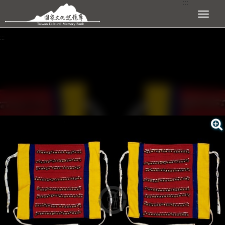
:::
跳到主要內容區塊
展開選單
:::