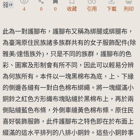
創用CC姓名標示 3.0 台灣及其後版本(CC BY 3.0 TW +)
4
0
0
收藏
引用
下載
列印
此為一對護腳布，護腳布又稱為綁腿或綁腿布，
為臺灣原住民族諸多族群共有的女子服飾配件(除
雅美/達悟族外)，只是不同的族群，護腳布的色
彩、圖案及形制會有所不同，因此可以輕易分辨
為何族所有。本件以一塊黑棉布為底，上、下緣
的側邊各縫有一對白色棉布綁繩。將一塊綴滿小
銅鈴之紅色方形織布塊貼縫於黑棉布上，再於兩
側貼縫藍色布條，外側車縫黃色棉布條。原住民
喜好裝飾服飾，此件護腳布之特色即在於布面上
綴滿的這水平排列的八排小銅鈴。這些小銅鈴事