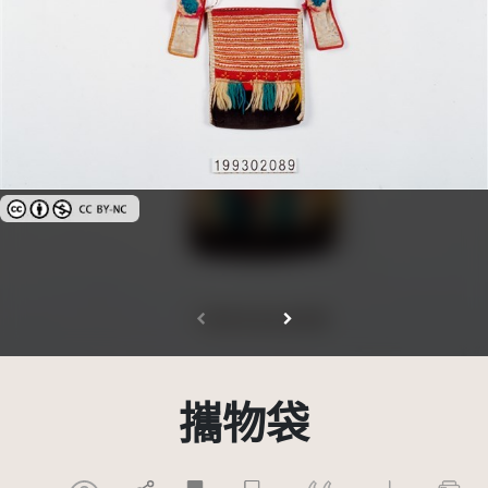
創用CC姓名標示-非商業性 3.0 台灣及其後版本(CC BY-NC 3.0 TW +)
攜物袋