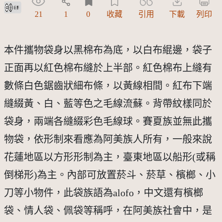
創用CC姓名標示 3.0 台灣及其後版本(CC BY 3.0 TW +)
21
1
0
收藏
引用
下載
列印
本件攜物袋身以黑棉布為底，以白布緄邊，袋子
正面再以紅色棉布縫於上半部。紅色棉布上縫有
數條白色鋸齒狀細布條，以黃線相間。紅布下端
縫綴黃、白、藍等色之毛線流蘇。背帶紋樣同於
袋身，兩端各縫綴彩色毛線球。賽夏族並無此攜
物袋，依形制來看應為阿美族人所有，一般來說
花蓮地區以方形形制為主，臺東地區以船形(或稱
倒梯形)為主。內部可放置菸斗、菸草、檳榔、小
刀等小物件，此袋族語為alofo，中文還有檳榔
袋、情人袋、佩袋等稱呼，在阿美族社會中，是