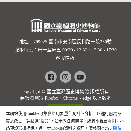
的依戀—
:::
卡穆的馬
勒大地之
歌]【對
世界與生
地址：709025 臺南市安南區長和路一段250號
服務時段：周一至周五 09:30 - 12:30、13:30 - 17:30
命的依戀
客服信箱
─卡穆的
馬勒大地
Facebook
instagram
youtube
之歌】
copyright @ 國立臺灣歷史博物館 版權所有
建議瀏覽器 Firefox、Chrome、edge 以上版本
本網站使用Cookies收集資料用於量化統計與分析，以進行服務品
質之改善。請點選"接受"，若未做任何選擇，或將本視窗關閉，本
站預設選擇拒絕。進一步Cookies資料之處理，請參閱本站之
隱私