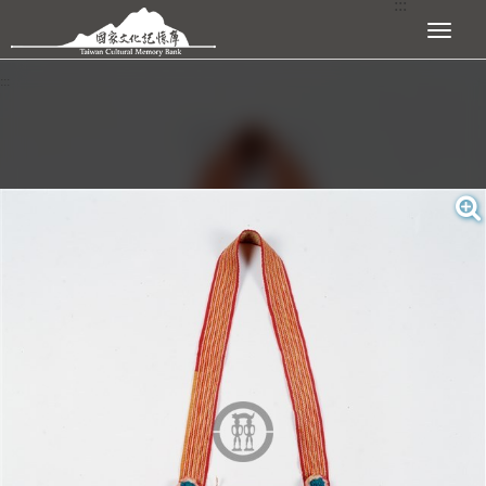
:::
跳到主要內容區塊
展開選單
:::