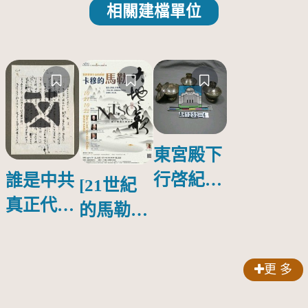
相關建檔單位
東宮殿下
行啓紀念
誰是中共
[21世紀
物銀蓋碗
真正代言
的馬勒、
人？
歌劇人
聲-對世
更 多
界與生命