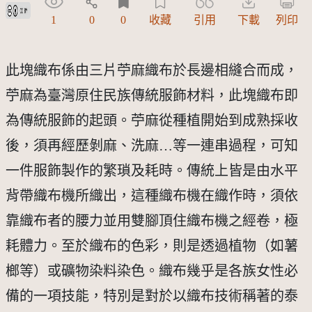
創用CC姓名標示 3.0 台灣及其後版本(CC BY 3.0 TW +)
1
0
0
收藏
引用
下載
列印
此塊織布係由三片苧麻織布於長邊相縫合而成，
苧麻為臺灣原住民族傳統服飾材料，此塊織布即
為傳統服飾的起頭。苧麻從種植開始到成熟採收
後，須再經歷剝麻、洗麻…等一連串過程，可知
一件服飾製作的繁瑣及耗時。傳統上皆是由水平
背帶織布機所織出，這種織布機在織作時，須依
靠織布者的腰力並用雙腳頂住織布機之經卷，極
耗體力。至於織布的色彩，則是透過植物（如薯
榔等）或礦物染料染色。織布幾乎是各族女性必
備的一項技能，特別是對於以織布技術稱著的泰