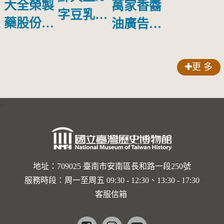
大全榮製
萬家香醬
字豆乳罐
藥股份有
油廣告塑
頭圓形標
限公司出
膠牌
籤紙原稿
品索比林
更 多
錠
:::
地址：709025 臺南市安南區長和路一段250號
服務時段：周一至周五 09:30 - 12:30、13:30 - 17:30
客服信箱
Facebook
instagram
youtube