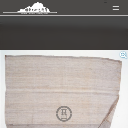
:::
跳到主要內容區塊
展開選單
:::