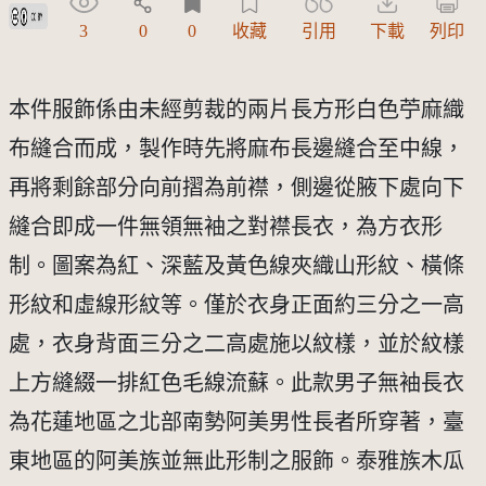
創用CC姓名標示 3.0 台灣及其後版本(CC BY 3.0 TW +)
3
0
0
收藏
引用
下載
列印
本件服飾係由未經剪裁的兩片長方形白色苧麻織
布縫合而成，製作時先將麻布長邊縫合至中線，
再將剩餘部分向前摺為前襟，側邊從腋下處向下
縫合即成一件無領無袖之對襟長衣，為方衣形
制。圖案為紅、深藍及黃色線夾織山形紋、橫條
形紋和虛線形紋等。僅於衣身正面約三分之一高
處，衣身背面三分之二高處施以紋樣，並於紋樣
上方縫綴一排紅色毛線流蘇。此款男子無袖長衣
為花蓮地區之北部南勢阿美男性長者所穿著，臺
東地區的阿美族並無此形制之服飾。泰雅族木瓜