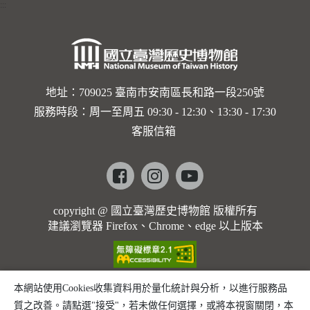
:::
卡穆的馬
勒大地之
歌]【對
世界與生
地址：709025 臺南市安南區長和路一段250號
服務時段：周一至周五 09:30 - 12:30、13:30 - 17:30
命的依戀
客服信箱
─卡穆的
馬勒大地
Facebook
instagram
youtube
之歌】
copyright @ 國立臺灣歷史博物館 版權所有
建議瀏覽器 Firefox、Chrome、edge 以上版本
本網站使用Cookies收集資料用於量化統計與分析，以進行服務品
質之改善。請點選"接受"，若未做任何選擇，或將本視窗關閉，本