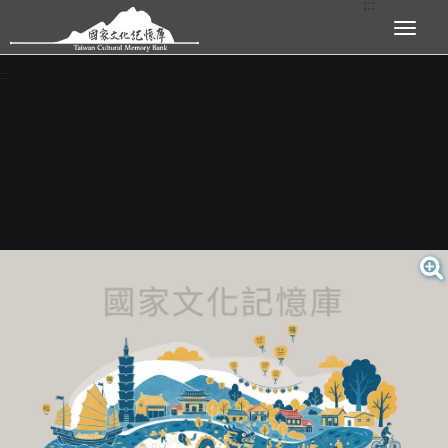
:::
跳到主要內容區塊
展開選單
:::