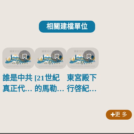
相關建檔單位
誰是中共
[21世紀
東宮殿下
真正代言
的馬勒、
行啓紀念
人？
歌劇人
物銀蓋碗
聲-對世
更 多
界與生命
的依戀—