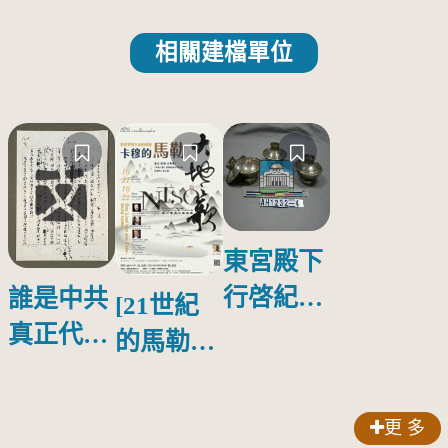
相關建檔單位
東宮殿下
行啓紀念
誰是中共
[21世紀
物銀蓋碗
真正代言
的馬勒、
人？
歌劇人
聲-對世
更 多