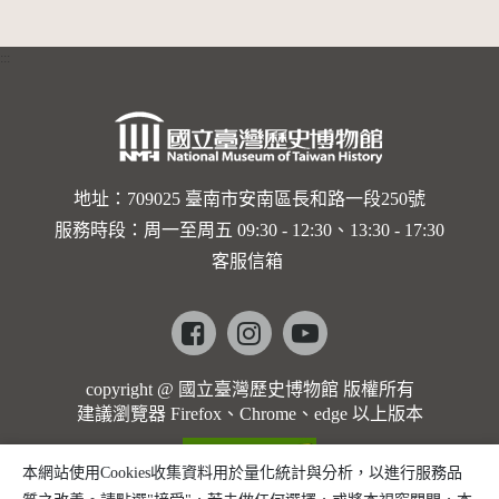
界與生命
的依戀—
:::
卡穆的馬
勒大地之
歌]【對
世界與生
地址：709025 臺南市安南區長和路一段250號
服務時段：周一至周五 09:30 - 12:30、13:30 - 17:30
命的依戀
客服信箱
─卡穆的
馬勒大地
Facebook
instagram
youtube
之歌】
copyright @ 國立臺灣歷史博物館 版權所有
建議瀏覽器 Firefox、Chrome、edge 以上版本
本網站使用Cookies收集資料用於量化統計與分析，以進行服務品