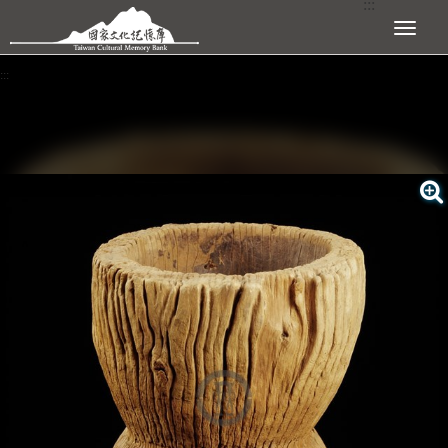
:::
跳到主要內容區塊
展開選單
:::