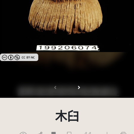
創用CC姓名標示-非商業性 3.0 台灣及其後版本(CC BY-NC 3.0 TW +)
木臼