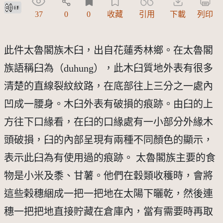
創用CC姓名標示 3.0 台灣及其後版本(CC BY 3.0 TW +)
37
0
0
收藏
引用
下載
列印
此件太魯閣族木臼，出自花蓮秀林鄉。在太魯閣
族語稱臼為（duhung），此木臼質地外表有很多
清楚的直線裂紋紋路，在底部往上三分之一處內
凹成一腰身。木臼外表有破損的痕跡。由臼的上
方往下口緣看，在臼的口緣處有一小部分外緣木
頭破損，臼的內部呈現有兩種不同顏色的顯示，
表示此臼為有使用過的痕跡。 太魯閣族主要的食
物是小米及黍、甘薯。他們在穀類收穫時，會將
這些榖穗綑成一把一把地在太陽下曬乾，然後連
穗一把把地直接貯藏在倉庫內，當有需要時再取