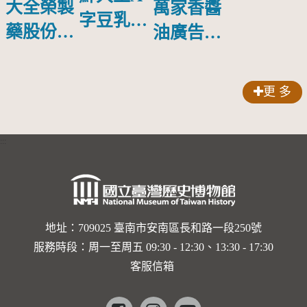
大全榮製
萬家香醬
字豆乳罐
藥股份有
油廣告塑
頭圓形標
限公司出
膠牌
籤紙原稿
品索比林
更 多
錠
:::
地址：709025 臺南市安南區長和路一段250號
服務時段：周一至周五 09:30 - 12:30、13:30 - 17:30
客服信箱
Facebook
instagram
youtube