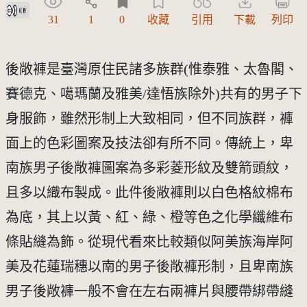
創用CC姓名標示 3.0 台灣及其後版本(CC BY 3.0 TW +)
31
1
0
收藏
引用
下載
列印
後敞褲是臺灣原住民諸多族群(惟泰雅、太魯閣、
賽德克、噶瑪蘭及雅美/達悟族除外)共有的男子下
身服飾，雖然形制上大致相同，但不同族群，褲
面上的色彩圖案及技法卻有所不同。傳統上，卑
南族男子後敞褲圖案為多彩菱形紋及雙箭頭紋，
且多以織布製成。此件後敞褲則以白色格紋棉布
為底，其上以黃、紅、綠、橙等色之化學纖維布
條貼縫為飾。從現代看來比較類似阿美族海岸阿
美及花蓮瑞穗以南的男子後敞褲形制，且卑南族
男子後敞褲一般不會在左右兩褲片與腰帶綁帶縫