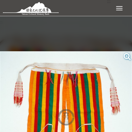
:::
跳到主要內容區塊
展開選單
:::