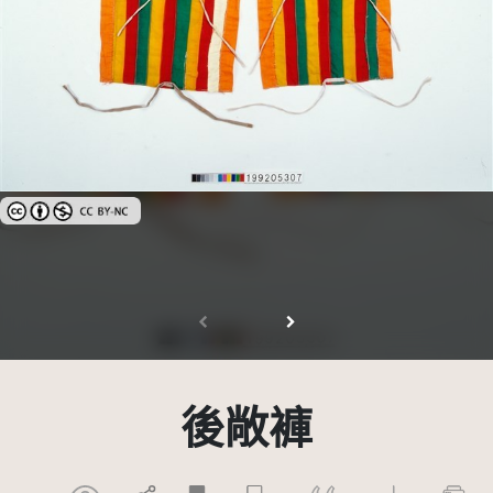
創用CC姓名標示-非商業性 3.0 台灣及其後版本(CC BY-NC 3.0 TW +)
後敞褲