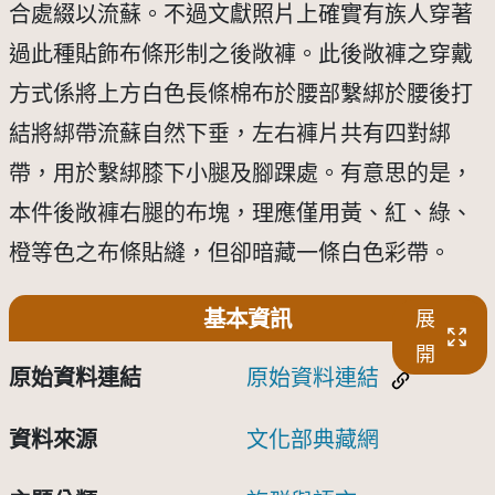
合處綴以流蘇。不過文獻照片上確實有族人穿著
過此種貼飾布條形制之後敞褲。此後敞褲之穿戴
方式係將上方白色長條棉布於腰部繫綁於腰後打
結將綁帶流蘇自然下垂，左右褲片共有四對綁
帶，用於繫綁膝下小腿及腳踝處。有意思的是，
本件後敞褲右腿的布塊，理應僅用黃、紅、綠、
橙等色之布條貼縫，但卻暗藏一條白色彩帶。
基本資訊
展
開
原始資料連結
原始資料連結
資料來源
文化部典藏網