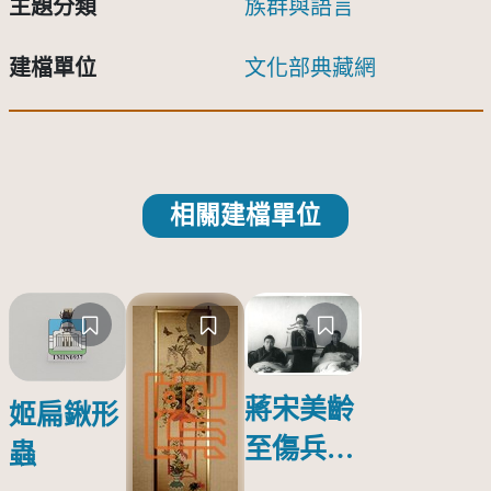
主題分類
族群與語言
建檔單位
文化部典藏網
相關建檔單位
蔣宋美齡
姬扁鍬形
至傷兵醫
蟲
院探視受