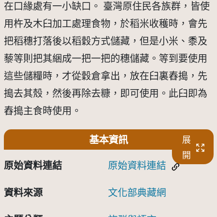
在口緣處有一小缺口。 臺灣原住民各族群，皆使
用杵及木臼加工處理食物，於稻米收穫時，會先
把稻穗打落後以稻穀方式儲藏，但是小米、黍及
藜等則把其綑成一把一把的穗儲藏。等到要使用
這些儲糧時，才從穀倉拿出，放在臼裏舂搗，先
搗去其殼，然後再除去糠，即可使用。此臼即為
舂搗主食時使用。
基本資訊
展
開
原始資料連結
原始資料連結
資料來源
文化部典藏網