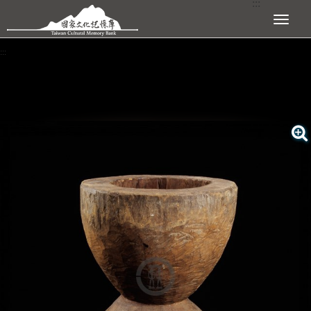
:::
跳到主要內容區塊
展開選單
:::