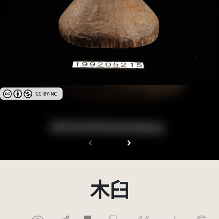
創用CC姓名標示-非商業性 3.0 台灣及其後版本(CC BY-NC 3.0 TW +)
木臼