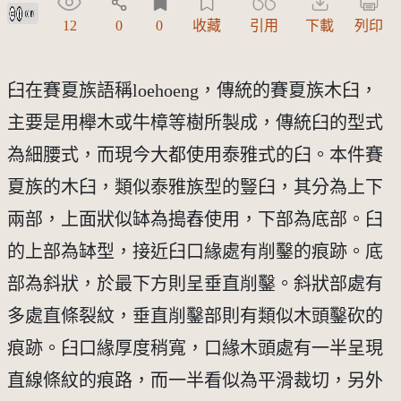
創用CC姓名標示 3.0 台灣及其後版本(CC BY 3.0 TW +)
12
0
0
收藏
引用
下載
列印
臼在賽夏族語稱loehoeng，傳統的賽夏族木臼，
主要是用櫸木或牛樟等樹所製成，傳統臼的型式
為細腰式，而現今大都使用泰雅式的臼。本件賽
夏族的木臼，類似泰雅族型的豎臼，其分為上下
兩部，上面狀似缽為搗舂使用，下部為底部。臼
的上部為缽型，接近臼口緣處有削鑿的痕跡。底
部為斜狀，於最下方則呈垂直削鑿。斜狀部處有
多處直條裂紋，垂直削鑿部則有類似木頭鑿砍的
痕跡。臼口緣厚度稍寬，口緣木頭處有一半呈現
直線條紋的痕路，而一半看似為平滑裁切，另外