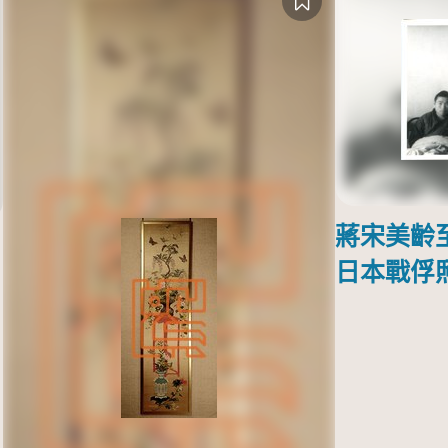
蔣宋美齡
日本戰俘