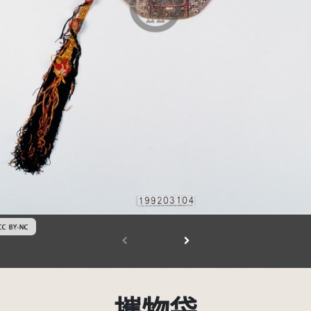
創用CC姓名標示-非商業性 3.0 台灣及其後版本(CC BY-NC 3.0 TW +)