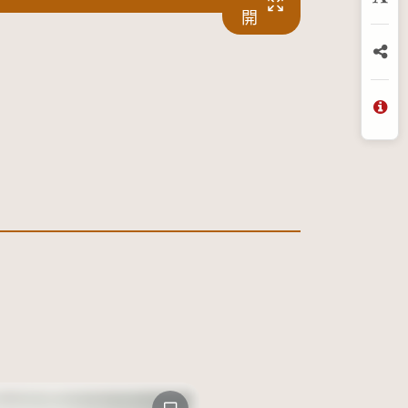
放
開
分
問