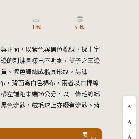
下載
列印
子與正面，以紫色與黑色棉線，採十字
半邊的刺繡圖樣已不明顯，蓋子之三邊
、黃、紫色線繡成橢圓形紋，另繡
棉布，背面為白色棉布，兩者以白棉線
帶左端距末端29公分，以一條毛線綁
與黑色流蘇，絨毛球上亦綴有流蘇。背
縮
預
展