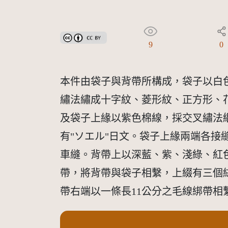
創用CC姓名標示 3.0 台灣及其後版本(CC BY 3.0 TW +
9
0
本件由袋子與背帶所構成，袋子以白
繡法繡成十字紋、菱形紋、正方形、
及袋子上緣以紫色棉線，採交叉繡法
有"ソエル"日文。袋子上緣兩端各
車縫。背帶上以深藍、紫、淺綠、紅
帶，將背帶與袋子相繫，上綴有三個
帶右端以一條長11公分之毛線綁帶相