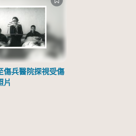
至傷兵醫院探視受傷
照片