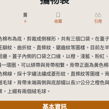
攜物袋
)
0
收藏
引用
色棉布為底，剪裁成倒梯形，共有三個口袋。在蓋
花瓣紋、曲折紋、直條紋、鋸齒紋等圖樣。目前左
緄邊。蓋子內側的口袋之口緣，以橙、淺藍、粉紅
接縫一環圈，可以綁帶與背帶相繫。背帶正面為黃色
色棉線，採十字繡法繡成菱形紋、直條紋等圖樣。背
絨毛球。背帶末端兩側與底部綴以長37公分之橙色
繫，上綴有兩個絨毛球。
基本資訊