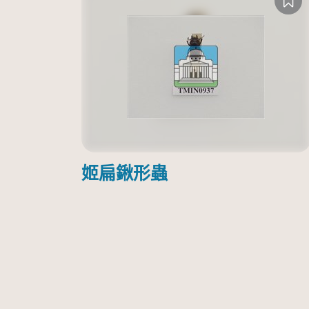
姬扁鍬形蟲