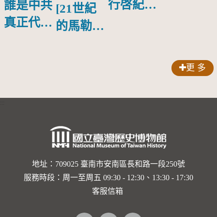
行啓紀念
誰是中共
[21世紀
物銀蓋碗
真正代言
的馬勒、
人？
歌劇人
聲-對世
更 多
界與生命
的依戀—
:::
卡穆的馬
勒大地之
歌]【對
世界與生
地址：709025 臺南市安南區長和路一段250號
服務時段：周一至周五 09:30 - 12:30、13:30 - 17:30
命的依戀
客服信箱
─卡穆的