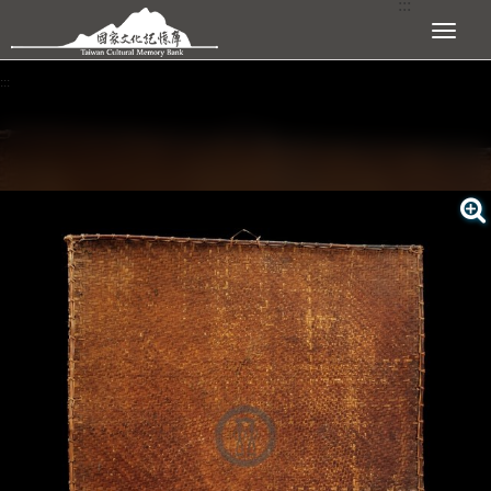
:::
跳到主要內容區塊
展開選單
:::