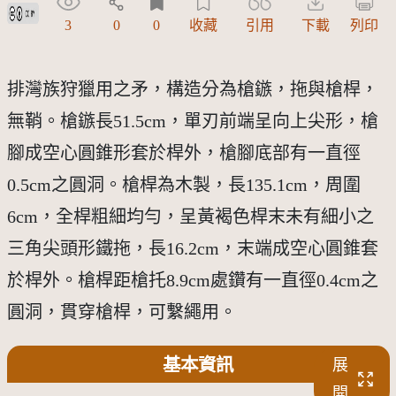
創用CC姓名標示 3.0 台灣及其後版本(CC BY 3.0 TW +)
3
0
0
收藏
引用
下載
列印
排灣族狩獵用之矛，構造分為槍鏃，拖與槍桿，
無鞘。槍鏃長51.5cm，單刃前端呈向上尖形，槍
腳成空心圓錐形套於桿外，槍腳底部有一直徑
0.5cm之圓洞。槍桿為木製，長135.1cm，周圍
6cm，全桿粗細均勻，呈黃褐色桿末未有細小之
三角尖頭形鐵拖，長16.2cm，末端成空心圓錐套
於桿外。槍桿距槍托8.9cm處鑽有一直徑0.4cm之
圓洞，貫穿槍桿，可繫繩用。
基本資訊
展
開