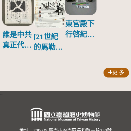
東宮殿下
行啓紀念
誰是中共
[21世紀
物銀蓋碗
真正代言
的馬勒、
人？
歌劇人
聲-對世
更 多
界與生命
的依戀—
:::
卡穆的馬
勒大地之
歌]【對
地址：709025 臺南市安南區長和路一段250號