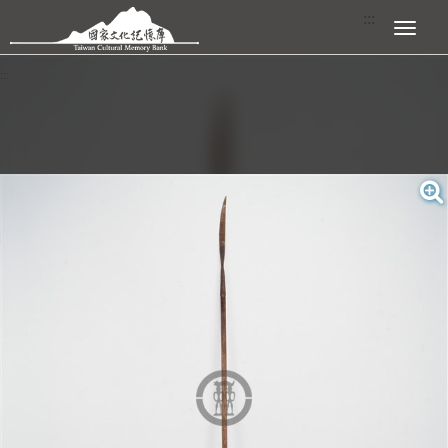
跳到主要內容區塊
:::
展開選單
:::