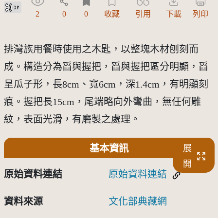
創用CC姓名標示 3.0 台灣及其後版本(CC BY 3.0 TW +)
2
0
0
收藏
引用
下載
列印
排灣族用餐時使用之木匙，以整塊木材刨刻而
成。構造分為舀與握把，舀與握把區分明顯，舀
呈瓜子形，長8cm、寬6cm，深1.4cm，有明顯刻
痕。握把長15cm，尾端略向外彎曲，無任何雕
紋，表面光滑，有磨製之處理。
基本資訊
展
開
原始資料連結
原始資料連結
資料來源
文化部典藏網