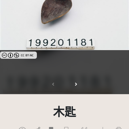
創用CC姓名標示-非商業性 3.0 台灣及其後版本(CC BY-NC 3.0 TW +)
木匙