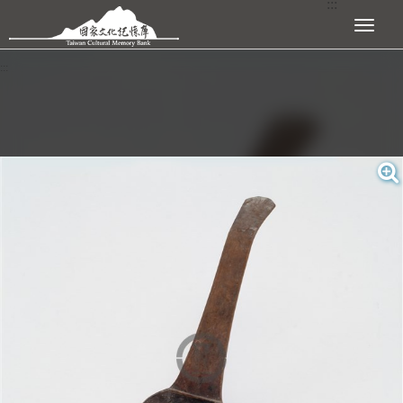
:::
跳到主要內容區塊
展開選單
:::