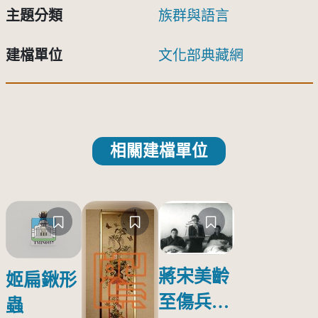
主題分類
族群與語言
建檔單位
文化部典藏網
相關建檔單位
蔣宋美齡
姬扁鍬形
至傷兵醫
蟲