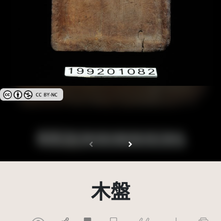
創用CC姓名標示-非商業性 3.0 台灣及其後版本(CC BY-NC 3.0 TW +)
木盤