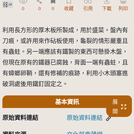
創用CC姓名標示 3.0 台灣及其後版本(CC BY 3.0 TW +)
0
0
0
收藏
引用
下載
列印
利用長方形的厚木板所製成，用於盛菜。盤內有
刀痕，或許用來作砧板使用，龜裂的情形嚴重且
有蟲蛀。另一端應該有鐵製的東西可懸掛木盤，
但現在原有的鐵器已腐蝕，背面一端有蟲蛀，且
有蟑螂卵鞘，還有修補的痕跡，利用小木頭塞進
破洞處後用鐵釘固定之。
基本資訊
展
開
原始資料連結
原始資料連結