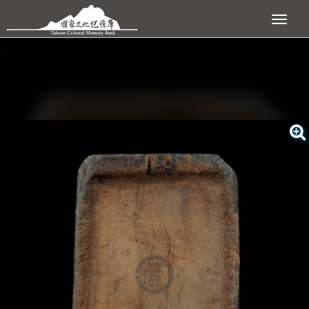
跳到主要內容區塊
:::
展開選單
:::