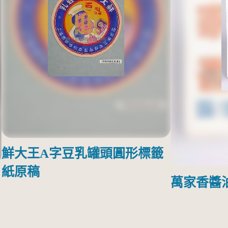
鮮大王A字豆乳罐頭圓形標籤
紙原稿
萬家香醬