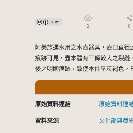
創用CC姓名標示 3.0 台灣及其後版本(CC BY 3.0 TW +
2
0
阿美族運水用之水壺器具，壺口直徑2
痕跡可見，壺本體有三條較大之裂縫
後之明顯痕跡，致使本件呈灰褐色，
原始資料連結
原始資料連
資料來源
文化部典藏