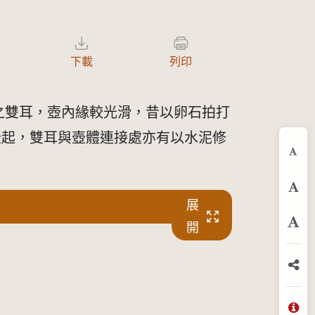
下載
列印
之雙耳，壺內緣較光滑，昔以卵石拍打
隆起，雙耳與壺體連接處亦有以水泥修
縮
預
展
開
放
分