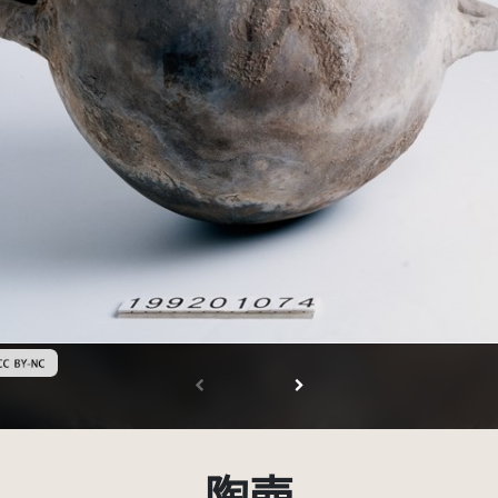
創用CC姓名標示-非商業性 3.0 台灣及其後版本(CC BY-NC 3.0 TW +)