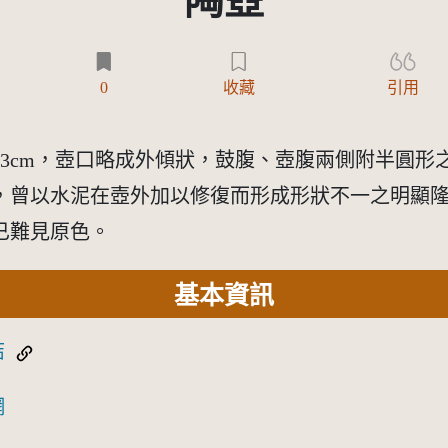
陶壺
)
0
收藏
引用
3cm，壺口略成外傾狀，鼓腹、壺腹兩側附半圓形
，曾以水泥在壺外加以修復而形成形狀不一之明顯
已難見原色。
基本資訊
結
網