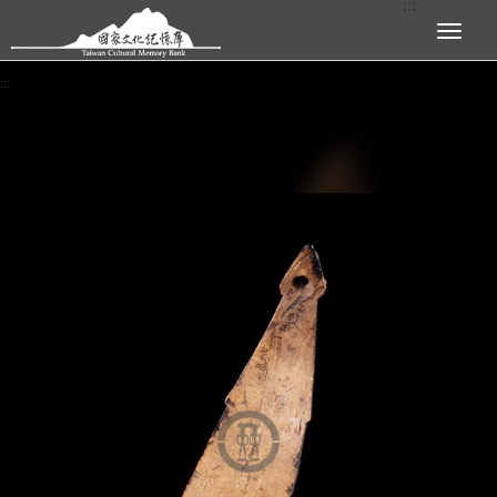
:::
跳到主要內容區塊
展開選單
:::