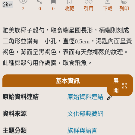
創用CC姓名標示 3.0 台灣及其後版本(CC BY 3.0 TW +)
2
0
0
收藏
引用
下載
列印
雅美族椰子殼勺，取食端呈圓長形，柄端則刻成
三角形並鑽有一小孔，直徑0.5cm，湯匙內面呈黃
褐色，背面呈黑褐色，表面有天然椰殼的紋理。
此種椰殼勺用作調羹，取食飛魚。
基本資訊
展
開
原始資料連結
原始資料連結
資料來源
文化部典藏網
主題分類
族群與語言