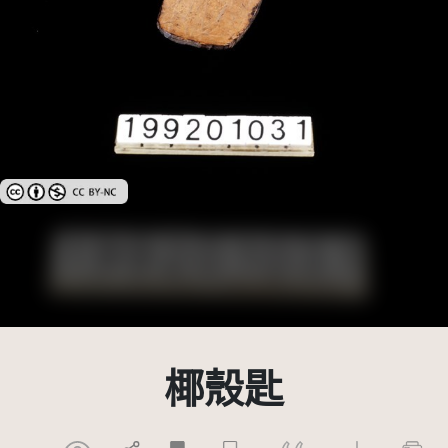
創用CC姓名標示-非商業性 3.0 台灣及其後版本(CC BY-NC 3.0 TW +)
椰殼匙