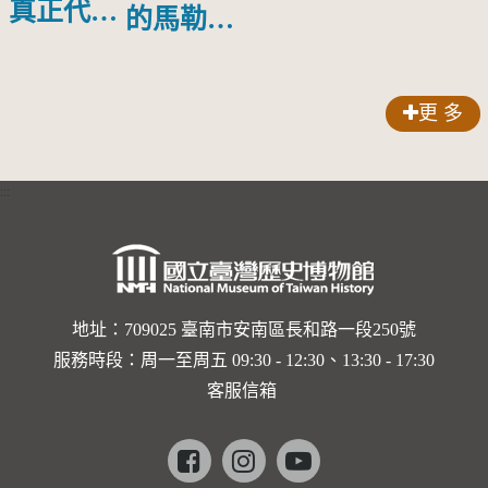
物銀蓋碗
真正代言
的馬勒、
人？
歌劇人
聲-對世
更 多
界與生命
的依戀—
:::
卡穆的馬
勒大地之
歌]【對
世界與生
地址：709025 臺南市安南區長和路一段250號
服務時段：周一至周五 09:30 - 12:30、13:30 - 17:30
命的依戀
客服信箱
─卡穆的
馬勒大地
Facebook
instagram
youtube